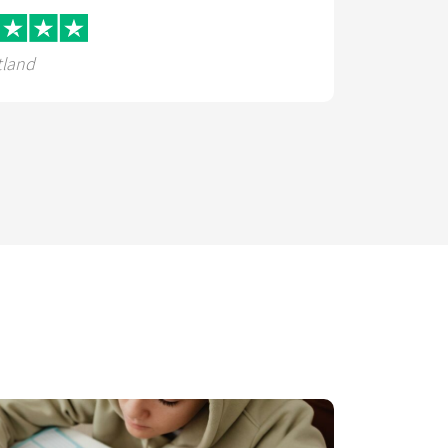
tland