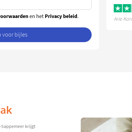
voorwaarden
Privacy beleid
en het
.
Arie Kor
voor bijles
vak
d-Sappemeer krijgt