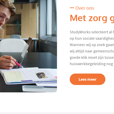
Over ons
Met zorg 
StudyWorks selecteert al 
op hun sociale vaardighed
Wanneer wij op zoek gaan
wij altijd naar gemeenscha
goede klik moet zijn tuss
huiswerkbegeleiding nog p
Lees meer