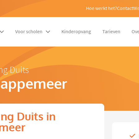
Hoe werkt het?
Contact
We
Voor scholen
Kinderopvang
Tarieven
Ove
ng Duits
Sappemeer
ng Duits in
meer