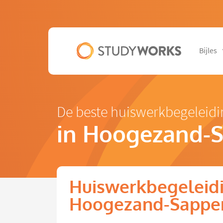
Bijles
De beste huiswerkbegeleidi
in Hoogezand-
Huiswerkbegeleidi
Hoogezand-Sappe