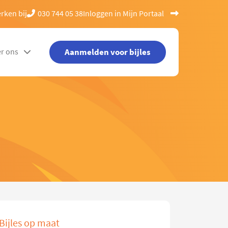
rken bij
030 744 05 38
Inloggen in Mijn Portaal
Aanmelden voor bijles
r ons
Bijles op maat