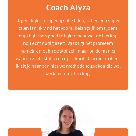
Coach Alyza
Ik geef bijles in eigenlijk alle talen, ik ben een super
talen fan! Ik vind het vooral belangrijk om tijdens
mijn bijlessen goed te kijken naar wat de leerling
nou echt nodig heeft. Vaak ligt het probleem
namelijk niet bij de stof zelf, maar bij de manier
waarop ze de stof leren op school. Daarom probeer
ik altijd naar een nieuwe methode te zoeken die wel
werkt voor de leerling!