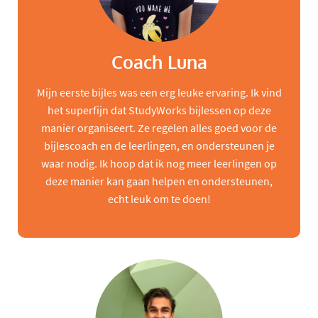
Coach Luna
Mijn eerste bijles was een erg leuke ervaring. Ik vind
het superfijn dat StudyWorks bijlessen op deze
manier organiseert. Ze regelen alles goed voor de
bijlescoach en de leerlingen, en ondersteunen je
waar nodig. Ik hoop dat ik nog meer leerlingen op
deze manier kan gaan helpen en ondersteunen,
echt leuk om te doen!