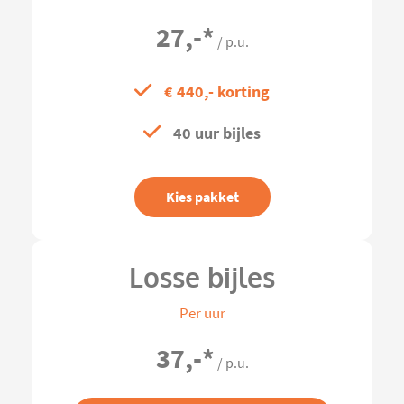
27,-
*
/ p.u.
€ 440,- korting
40 uur bijles
Kies pakket
Losse bijles
Per uur
37,-
*
/ p.u.