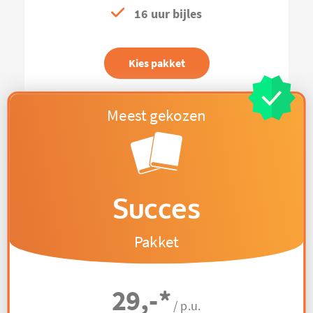
16 uur bijles
Kies pakket
Succes
Pakket
29,-
*
/ p.u.