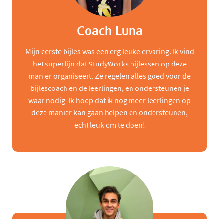
Coach Luna
Mijn eerste bijles was een erg leuke ervaring. Ik vind
het superfijn dat StudyWorks bijlessen op deze
manier organiseert. Ze regelen alles goed voor de
bijlescoach en de leerlingen, en ondersteunen je
waar nodig. Ik hoop dat ik nog meer leerlingen op
deze manier kan gaan helpen en ondersteunen,
echt leuk om te doen!