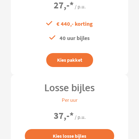
27,-
*
/ p.u.
€ 440,- korting
40 uur bijles
Kies pakket
Losse bijles
Per uur
37,-
*
/ p.u.
Kies losse bijles