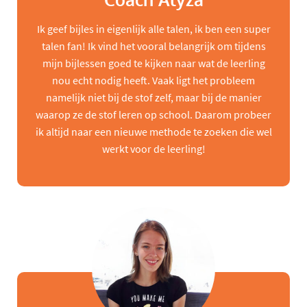
Coach Alyza
Ik geef bijles in eigenlijk alle talen, ik ben een super
talen fan! Ik vind het vooral belangrijk om tijdens
mijn bijlessen goed te kijken naar wat de leerling
nou echt nodig heeft. Vaak ligt het probleem
namelijk niet bij de stof zelf, maar bij de manier
waarop ze de stof leren op school. Daarom probeer
ik altijd naar een nieuwe methode te zoeken die wel
werkt voor de leerling!