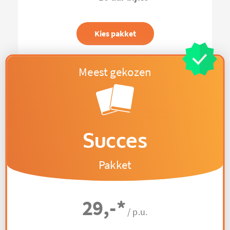
Kies pakket
Succes
Pakket
29,-
*
/ p.u.