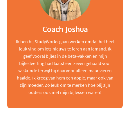
Coach Joshua
Ik ben bij StudyWorks gaan werken omdat het heel
leuk vind om iets nieuws te leren aan iemand. Ik
geef vooral bijles in de beta-vakken en mijn
bijlesleerling had laatst een zeven gehaald voor
wiskunde terwijl hij daarvoor alleen maar vieren
haalde. Ik kreeg van hem een appje, maar ook van
zijn moeder. Zo leuk om te merken hoe blij zijn
ouders ook met mijn bijlessen waren!