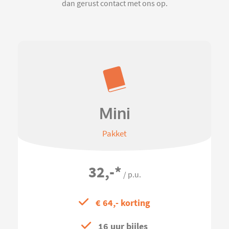
dan gerust contact met ons op.
Mini
Pakket
32,-
*
/ p.u.
€ 64,- korting
16 uur bijles