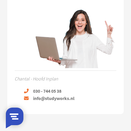
Chantal - Hoofd Inplan
030 - 744 05 38
info@studyworks.nl