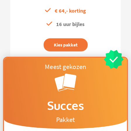
€ 64,- korting
16 uur bijles
Kies pakket
Succes
Pakket