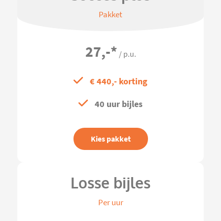
Pakket
27,-
*
/ p.u.
€ 440,- korting
40 uur bijles
Kies pakket
Losse bijles
Per uur