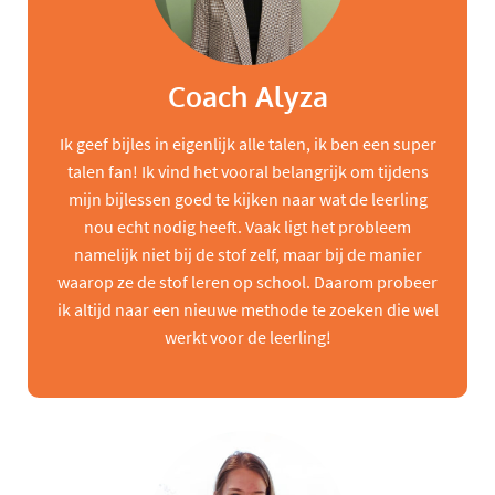
Coach Alyza
Ik geef bijles in eigenlijk alle talen, ik ben een super
talen fan! Ik vind het vooral belangrijk om tijdens
mijn bijlessen goed te kijken naar wat de leerling
nou echt nodig heeft. Vaak ligt het probleem
namelijk niet bij de stof zelf, maar bij de manier
waarop ze de stof leren op school. Daarom probeer
ik altijd naar een nieuwe methode te zoeken die wel
werkt voor de leerling!