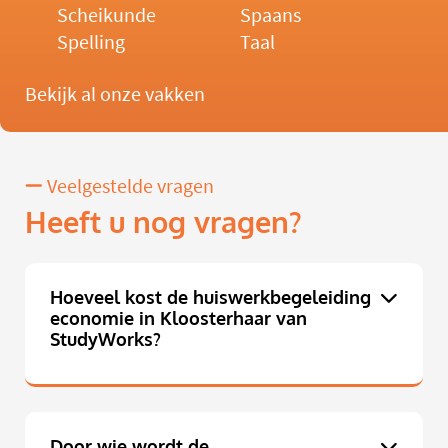
Scheikunde
Spaans
Spelling
Taal
Bekijk al onze vakken
Veelgestelde vragen
Heeft u nog vragen?
Hoeveel kost de huiswerkbegeleiding
economie in Kloosterhaar van
StudyWorks?
Door wie wordt de