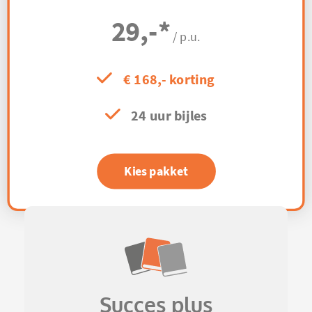
29,-
*
/ p.u.
€ 168,- korting
24 uur bijles
Kies pakket
Succes plus