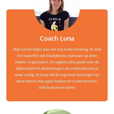
Coach Luna
Mijn eerste bijles was een erg leuke ervaring. Ik vind
het superfijn dat StudyWorks bijlessen op deze
manier organiseert. Ze regelen alles goed voor de
bijlescoach en de leerlingen, en ondersteunen je
waar nodig. Ik hoop dat ik nog meer leerlingen op
deze manier kan gaan helpen en ondersteunen,
echt leuk om te doen!