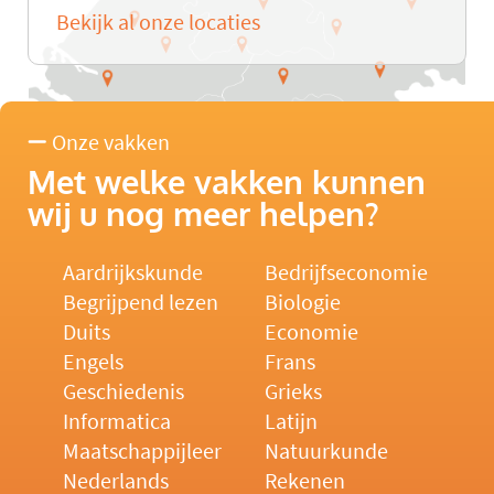
Bekijk al onze locaties
Onze vakken
Met welke vakken kunnen
wij u nog meer helpen?
Aardrijkskunde
Bedrijfseconomie
Begrijpend lezen
Biologie
Duits
Economie
Engels
Frans
Geschiedenis
Grieks
Informatica
Latijn
Maatschappijleer
Natuurkunde
Nederlands
Rekenen