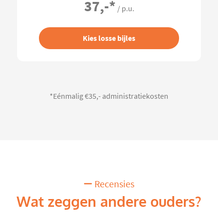
37,-
*
/ p.u.
Kies losse bijles
*Eénmalig €35,- administratiekosten
Recensies
Wat zeggen andere ouders?