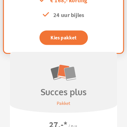
€ 168,- korting
24 uur bijles
Kies pakket
Succes plus
Pakket
27,-
*
/ p.u.