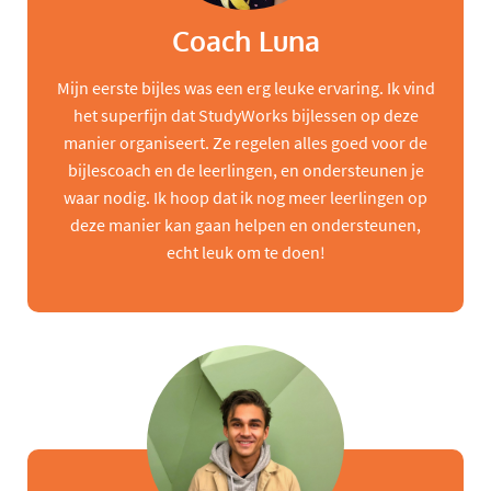
Coach Luna
Mijn eerste bijles was een erg leuke ervaring. Ik vind
het superfijn dat StudyWorks bijlessen op deze
manier organiseert. Ze regelen alles goed voor de
bijlescoach en de leerlingen, en ondersteunen je
waar nodig. Ik hoop dat ik nog meer leerlingen op
deze manier kan gaan helpen en ondersteunen,
echt leuk om te doen!