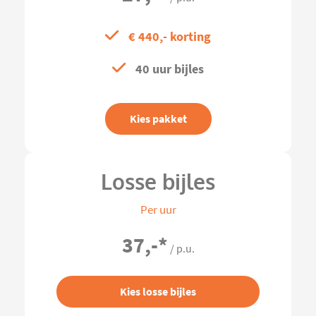
€ 440,- korting
40 uur bijles
Kies pakket
Losse bijles
Per uur
37,-
*
/ p.u.
Kies losse bijles