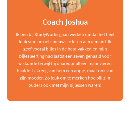
Coach Joshua
Ik ben bij StudyWorks gaan werken omdat het heel
leuk vind om iets nieuws te leren aan iemand. Ik
geef vooral bijles in de beta-vakken en mijn
bijlesleerling had laatst een zeven gehaald voor
wiskunde terwijl hij daarvoor alleen maar vieren
haalde. Ik kreeg van hem een appje, maar ook van
zijn moeder. Zo leuk om te merken hoe blij zijn
ouders ook met mijn bijlessen waren!