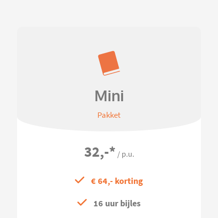
Mini
Pakket
32,-
*
/ p.u.
€ 64,- korting
16 uur bijles