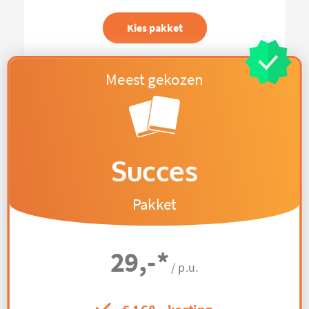
Kies pakket
Succes
Pakket
29,-
*
/ p.u.