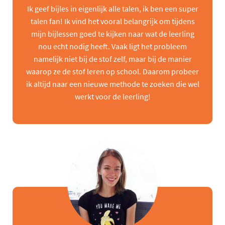
Ik geef bijles in eigenlijk alle talen, ik ben een super
talen fan! Ik vind het vooral belangrijk om tijdens
mijn bijlessen goed te kijken naar wat de leerling
nou echt nodig heeft. Vaak ligt het probleem
namelijk niet bij de stof zelf, maar bij de manier
waarop ze de stof leren op school. Daarom probeer
ik altijd naar een nieuwe methode te zoeken die wel
werkt voor de leerling!