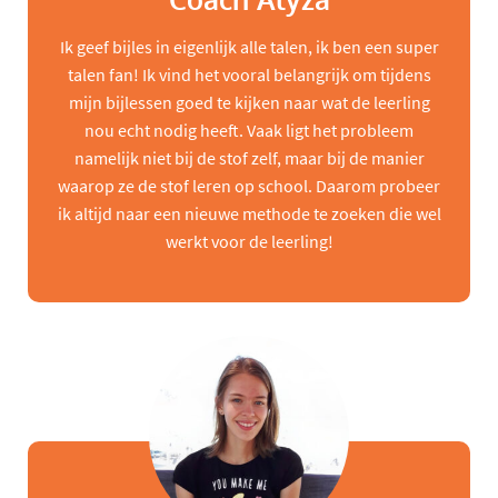
Coach Alyza
Ik geef bijles in eigenlijk alle talen, ik ben een super
talen fan! Ik vind het vooral belangrijk om tijdens
mijn bijlessen goed te kijken naar wat de leerling
nou echt nodig heeft. Vaak ligt het probleem
namelijk niet bij de stof zelf, maar bij de manier
waarop ze de stof leren op school. Daarom probeer
ik altijd naar een nieuwe methode te zoeken die wel
werkt voor de leerling!