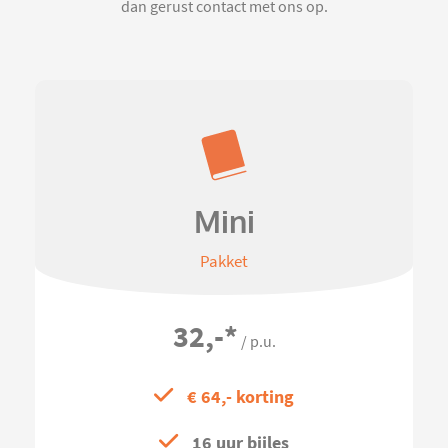
dan gerust contact met ons op.
Mini
Pakket
32,-
*
/ p.u.
€ 64,- korting
16 uur bijles