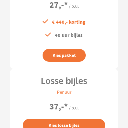
27,-
*
/ p.u.
€ 440,- korting
40 uur bijles
Kies pakket
Losse bijles
Per uur
37,-
*
/ p.u.
Kies losse bijles