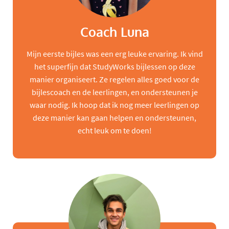
Coach Luna
Mijn eerste bijles was een erg leuke ervaring. Ik vind
het superfijn dat StudyWorks bijlessen op deze
manier organiseert. Ze regelen alles goed voor de
bijlescoach en de leerlingen, en ondersteunen je
waar nodig. Ik hoop dat ik nog meer leerlingen op
deze manier kan gaan helpen en ondersteunen,
echt leuk om te doen!