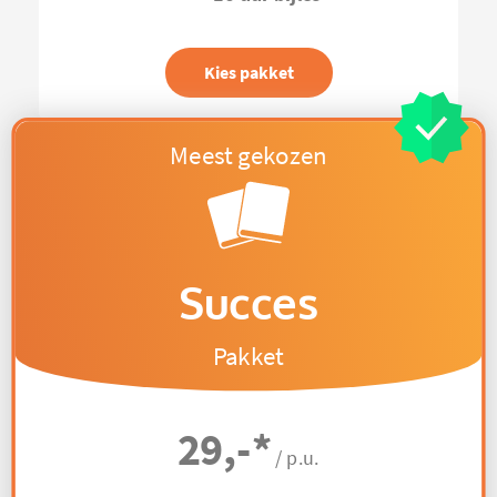
Kies pakket
Succes
Pakket
29,-
*
/ p.u.