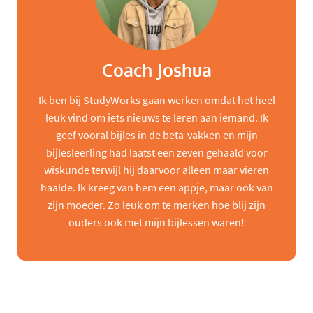
Coach Joshua
Ik ben bij StudyWorks gaan werken omdat het heel
leuk vind om iets nieuws te leren aan iemand. Ik
geef vooral bijles in de beta-vakken en mijn
bijlesleerling had laatst een zeven gehaald voor
wiskunde terwijl hij daarvoor alleen maar vieren
haalde. Ik kreeg van hem een appje, maar ook van
zijn moeder. Zo leuk om te merken hoe blij zijn
ouders ook met mijn bijlessen waren!