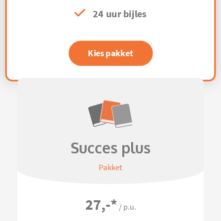
24 uur bijles
Kies pakket
Succes plus
Pakket
27,-
*
/ p.u.