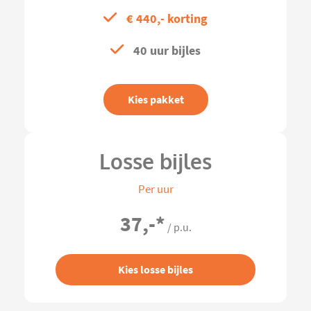
€ 440,- korting
40 uur bijles
Kies pakket
Losse bijles
Per uur
37,-
*
/ p.u.
Kies losse bijles