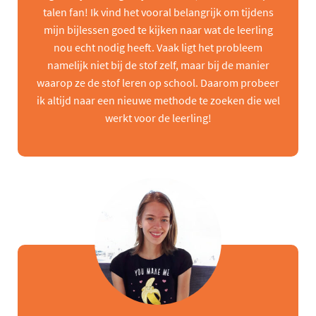
talen fan! Ik vind het vooral belangrijk om tijdens
mijn bijlessen goed te kijken naar wat de leerling
nou echt nodig heeft. Vaak ligt het probleem
namelijk niet bij de stof zelf, maar bij de manier
waarop ze de stof leren op school. Daarom probeer
ik altijd naar een nieuwe methode te zoeken die wel
werkt voor de leerling!