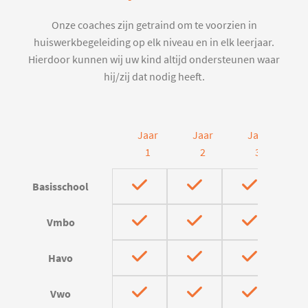
Onze coaches zijn getraind om te voorzien in
huiswerkbegeleiding op elk niveau en in elk leerjaar.
Hierdoor kunnen wij uw kind altijd ondersteunen waar
hij/zij dat nodig heeft.
Jaar
Jaar
Jaar
J
1
2
3
Basisschool
Vmbo
Havo
Vwo