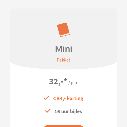
Mini
Pakket
32,-
*
/ p.u.
€ 64,- korting
16 uur bijles