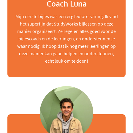
Coach Luna
Mijn eerste bijles was een erg leuke ervaring. Ik vind
het superfijn dat StudyWorks bijlessen op deze
manier organiseert. Ze regelen alles goed voor de
bijlescoach en de leerlingen, en ondersteunen je
waar nodig. Ik hoop dat ik nog meer leerlingen op
deze manier kan gaan helpen en ondersteunen,
echt leuk om te doen!