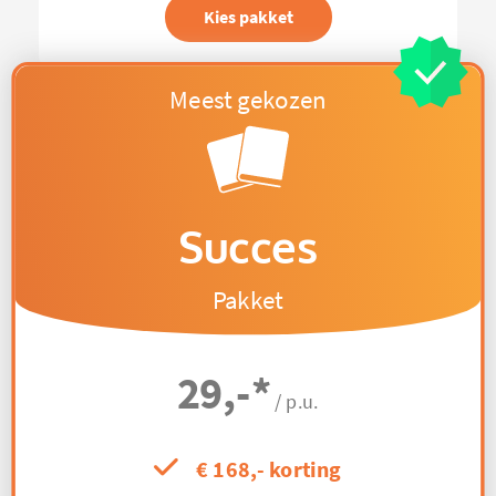
Kies pakket
Succes
Pakket
29,-
*
/ p.u.
€ 168,- korting