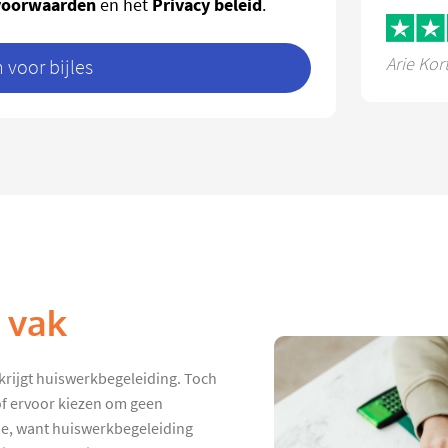
voorwaarden
Privacy beleid
en het
.
Arie Kor
voor bijles
k vak
krijgt huiswerkbegeleiding. Toch
 of ervoor kiezen om geen
de, want huiswerkbegeleiding