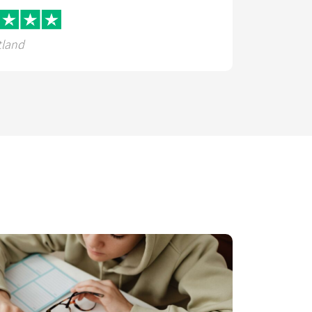
tland