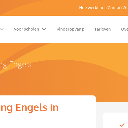
Hoe werkt het?
Contact
We
Voor scholen
Kinderopvang
Tarieven
Ove
ng Engels
ng Engels in