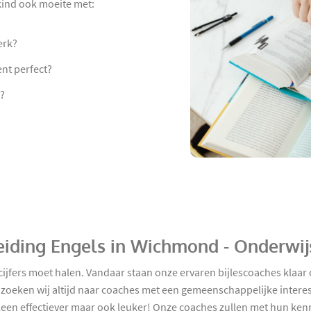
 kind ook moeite met:
erk?
nt perfect?
n?
eiding Engels in Wichmond - Onderwi
 cijfers moet halen. Vandaar staan onze ervaren bijlescoaches klaa
eken wij altijd naar coaches met een gemeenschappelijke interesse
leen effectiever maar ook leuker! Onze coaches zullen met hun kenn