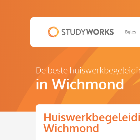
Bijles
De beste huiswerkbegeleidi
in Wichmond
Huiswerkbegeleidi
Wichmond