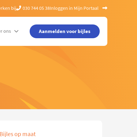
rken bij
030 744 05 38
Inloggen in Mijn Portaal
Aanmelden voor bijles
r ons
Bijles op maat