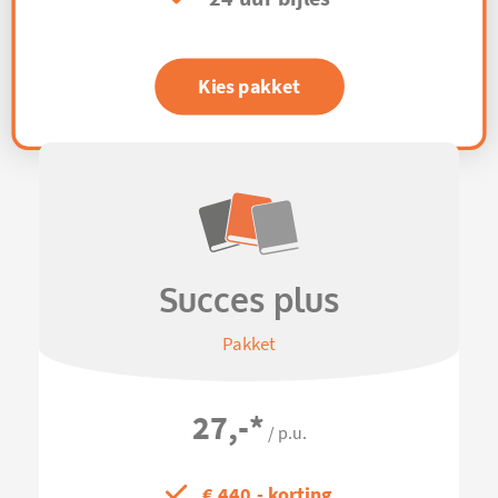
Kies pakket
Succes plus
Pakket
27,-
*
/ p.u.
€ 440,- korting