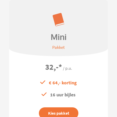
Mini
Pakket
32,-
*
/ p.u.
€ 64,- korting
16 uur bijles
Kies pakket