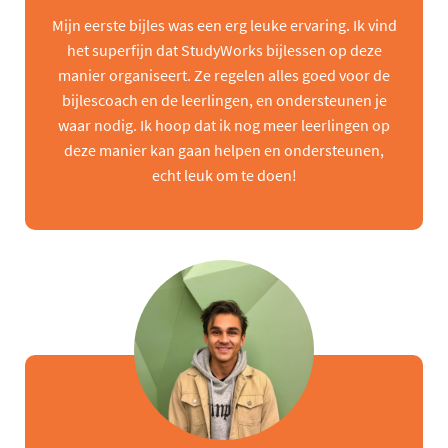
Mijn eerste bijles was een erg leuke ervaring. Ik vind
het superfijn dat StudyWorks bijlessen op deze
manier organiseert. Ze regelen alles goed voor de
bijlescoach en de leerlingen, en ondersteunen je
waar nodig. Ik hoop dat ik nog meer leerlingen op
deze manier kan gaan helpen en ondersteunen,
echt leuk om te doen!