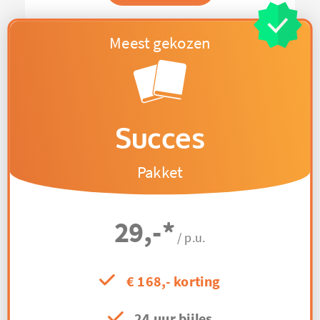
Succes
Pakket
29,-
*
/ p.u.
€ 168,- korting
24 uur bijles