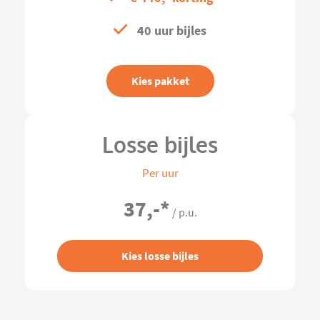
40 uur bijles
Kies pakket
Losse bijles
Per uur
37,-
*
/ p.u.
Kies losse bijles