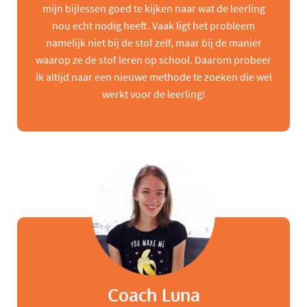
mijn bijlessen goed te kijken naar wat de leerling
nou echt nodig heeft. Vaak ligt het probleem
namelijk niet bij de stof zelf, maar bij de manier
waarop ze de stof leren op school. Daarom probeer
ik altijd naar een nieuwe methode te zoeken die wel
werkt voor de leerling!
Coach Luna