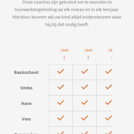
Onze coaches zijn getraind om te voorzien in
huiswerkbegeleiding op elk niveau en in elk leerjaar.
Hierdoor kunnen wij uw kind altijd ondersteunen waar
hij/zij dat nodig heeft.
Jaar
Jaar
Jaar
J
1
2
3
Basisschool
Vmbo
Havo
Vwo