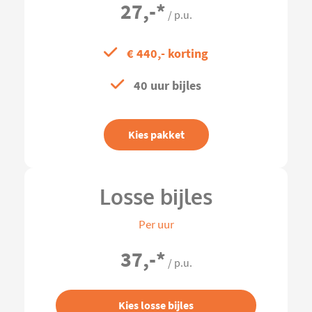
27,-
*
/ p.u.
€ 440,- korting
40 uur bijles
Kies pakket
Losse bijles
Per uur
37,-
*
/ p.u.
Kies losse bijles