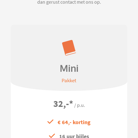
dan gerust contact met ons op.
Mini
Pakket
32,-
*
/ p.u.
€ 64,- korting
16 uur bijles