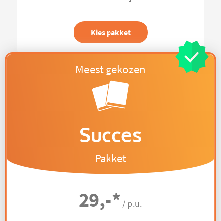
Kies pakket
Succes
Pakket
29,-
*
/ p.u.