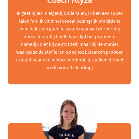
Coach Alyza
Ik geef bijles in eigenlijk alle talen, ik ben een super
talen fan! Ik vind het vooral belangrijk om tijdens
mijn bijlessen goed te kijken naar wat de leerling
nou echt nodig heeft. Vaak ligt het probleem
namelijk niet bij de stof zelf, maar bij de manier
waarop ze de stof leren op school. Daarom probeer
ik altijd naar een nieuwe methode te zoeken die wel
werkt voor de leerling!