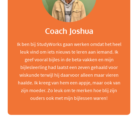
Coach Joshua
Ik ben bij StudyWorks gaan werken omdat het heel
leuk vind om iets nieuws te leren aan iemand. Ik
geef vooral bijles in de beta-vakken en mijn
bijlesleerling had laatst een zeven gehaald voor
wiskunde terwijl hij daarvoor alleen maar vieren
haalde. Ik kreeg van hem een appje, maar ook van
zijn moeder. Zo leuk om te merken hoe blij zijn
ouders ook met mijn bijlessen waren!