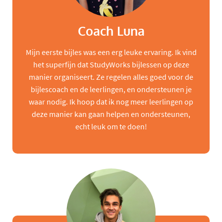
Coach Luna
Mijn eerste bijles was een erg leuke ervaring. Ik vind
het superfijn dat StudyWorks bijlessen op deze
manier organiseert. Ze regelen alles goed voor de
bijlescoach en de leerlingen, en ondersteunen je
waar nodig. Ik hoop dat ik nog meer leerlingen op
deze manier kan gaan helpen en ondersteunen,
echt leuk om te doen!