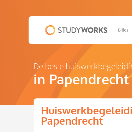
Bijles
De beste huiswerkbegeleidi
in Papendrecht
Huiswerkbegeleidi
Papendrecht