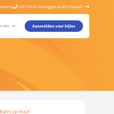
rken bij
030 744 05 38
Inloggen in Mijn Portaal
Aanmelden voor bijles
r ons
Bijles op maat