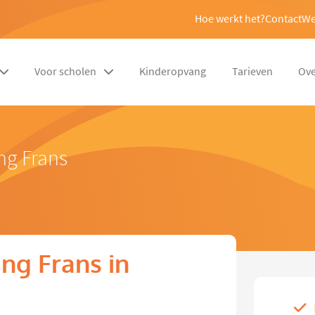
Hoe werkt het?
Contact
We
Voor scholen
Kinderopvang
Tarieven
Ove
ng Frans
ng Frans in