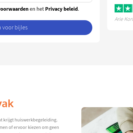
voorwaarden
Privacy beleid
en het
.
Arie Kor
voor bijles
vak
t krijgt huiswerkbegeleiding.
hamen of ervoor kiezen om geen