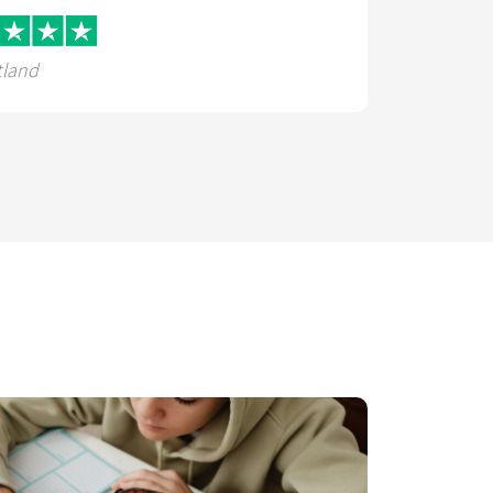
tland