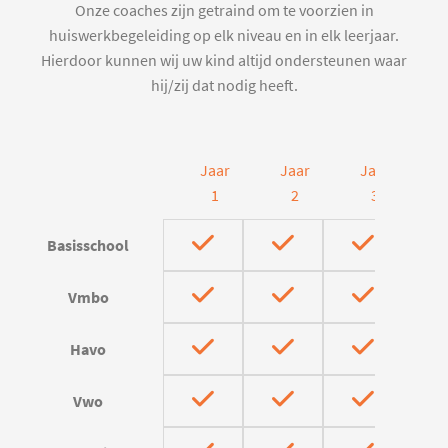
Onze coaches zijn getraind om te voorzien in
huiswerkbegeleiding op elk niveau en in elk leerjaar.
Hierdoor kunnen wij uw kind altijd ondersteunen waar
hij/zij dat nodig heeft.
Jaar
Jaar
Jaar
J
1
2
3
Basisschool
Vmbo
Havo
Vwo