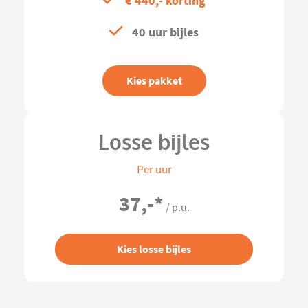
€ 440,- korting
40 uur bijles
Kies pakket
Losse bijles
Per uur
37,-
*
/ p.u.
Kies losse bijles