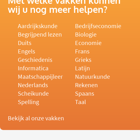
Met welke vakken kunnen
wij u nog meer helpen?
Aardrijkskunde
Bedrijfseconomie
Begrijpend lezen
Biologie
Duits
Economie
Engels
Frans
Geschiedenis
Grieks
Informatica
Latijn
Maatschappijleer
Natuurkunde
Nederlands
Rekenen
Scheikunde
Spaans
Spelling
Taal
Bekijk al onze vakken