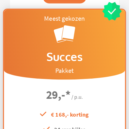
Succes
Pakket
29,-
*
/ p.u.
€ 168,- korting