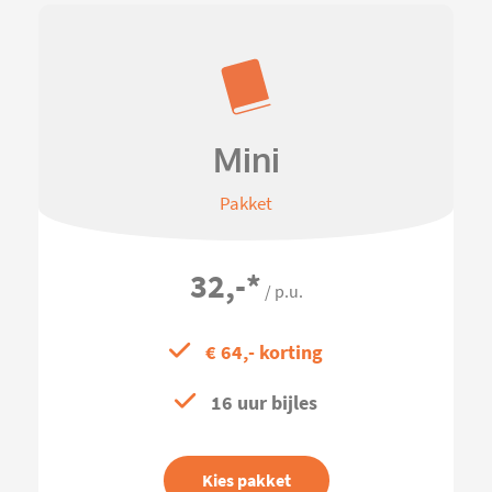
Mini
Pakket
32,-
*
/ p.u.
€ 64,- korting
16 uur bijles
Kies pakket