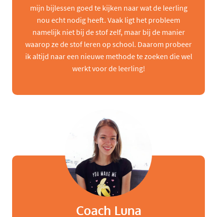
mijn bijlessen goed te kijken naar wat de leerling
nou echt nodig heeft. Vaak ligt het probleem
namelijk niet bij de stof zelf, maar bij de manier
waarop ze de stof leren op school. Daarom probeer
ik altijd naar een nieuwe methode te zoeken die wel
werkt voor de leerling!
Coach Luna