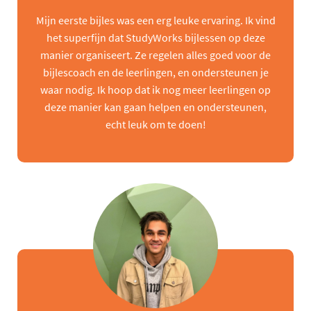
Mijn eerste bijles was een erg leuke ervaring. Ik vind
het superfijn dat StudyWorks bijlessen op deze
manier organiseert. Ze regelen alles goed voor de
bijlescoach en de leerlingen, en ondersteunen je
waar nodig. Ik hoop dat ik nog meer leerlingen op
deze manier kan gaan helpen en ondersteunen,
echt leuk om te doen!