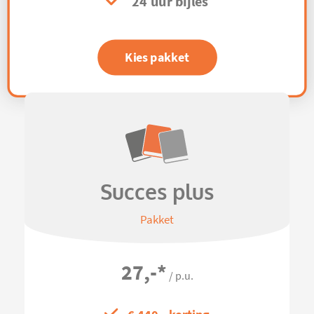
24 uur bijles
Kies pakket
Succes plus
Pakket
27,-
*
/ p.u.