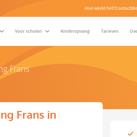
Hoe werkt het?
Contact
We
Voor scholen
Kinderopvang
Tarieven
Ove
ng Frans
ng Frans in