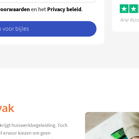
voorwaarden
Privacy beleid
en het
.
Arie Kor
voor bijles
vak
 krijgt huiswerkbegeleiding. Toch
 of ervoor kiezen om geen