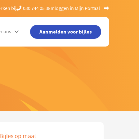
rken bij
030 744 05 38
Inloggen in Mijn Portaal
Aanmelden voor bijles
r ons
Bijles op maat