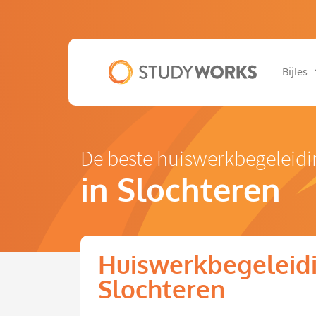
Bijles
De beste huiswerkbegeleidi
in Slochteren
Huiswerkbegeleidi
Slochteren