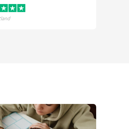
tland