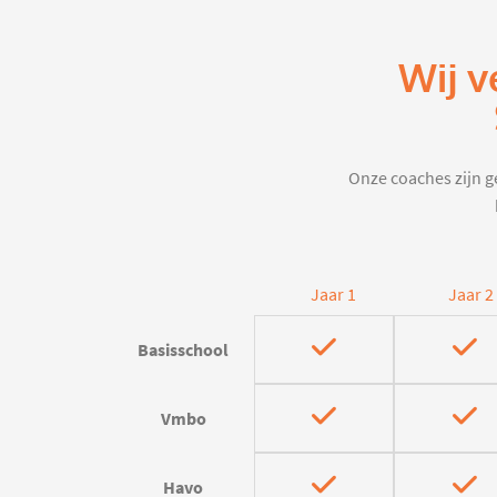
Wij v
Onze coaches zijn ge
Jaar 1
Jaar 2
Basisschool
Vmbo
Havo