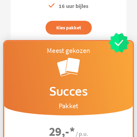
16 uur bijles
Kies pakket
Succes
Pakket
29,-
*
/ p.u.