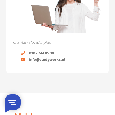
Chantal - Hoofd Inplan
030 - 744 05 38
info@studyworks.nl