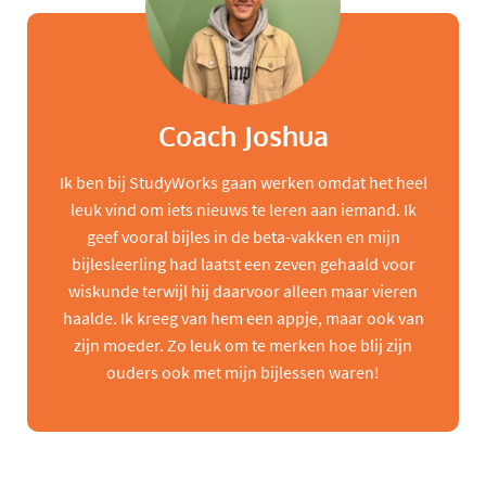
Coach Joshua
Ik ben bij StudyWorks gaan werken omdat het heel
leuk vind om iets nieuws te leren aan iemand. Ik
geef vooral bijles in de beta-vakken en mijn
bijlesleerling had laatst een zeven gehaald voor
wiskunde terwijl hij daarvoor alleen maar vieren
haalde. Ik kreeg van hem een appje, maar ook van
zijn moeder. Zo leuk om te merken hoe blij zijn
ouders ook met mijn bijlessen waren!