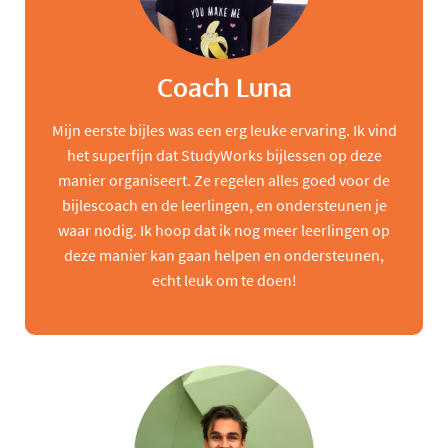
Coach Luna
Mijn eerste bijles was een erg leuke ervaring. Ik vind
het superfijn dat StudyWorks bijlessen op deze
manier organiseert. Ze regelen alles goed voor de
bijlescoach en de leerlingen, en ondersteunen je
waar nodig. Ik hoop dat ik nog meer leerlingen op
deze manier kan gaan helpen en ondersteunen,
echt leuk om te doen!