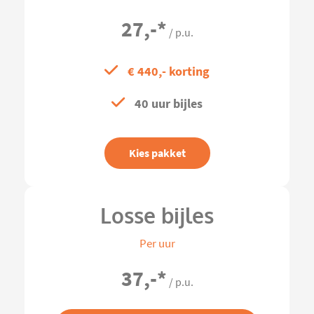
27,-
*
/ p.u.
€ 440,- korting
40 uur bijles
Kies pakket
Losse bijles
Per uur
37,-
*
/ p.u.