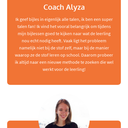
Coach Alyza
Ik geef bijles in eigenlijk alle talen, ik ben een super
talen fan! Ik vind het vooral belangrijk om tijdens
mijn bijlessen goed te kijken naar wat de leerling
nou echt nodig heeft. Vaak ligt het probleem
namelijk niet bij de stof zelf, maar bij de manier
waarop ze de stof leren op school. Daarom probeer
ik altijd naar een nieuwe methode te zoeken die wel
werkt voor de leerling!