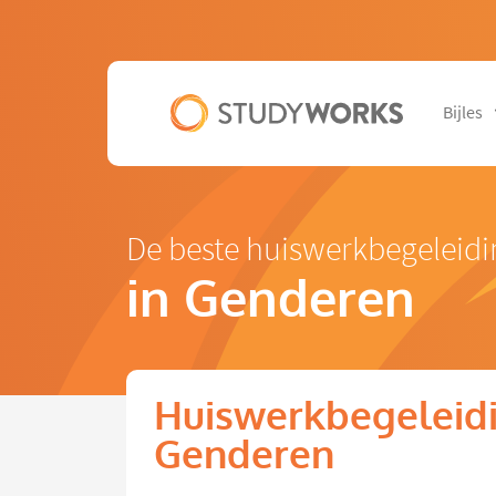
Bijles
De beste huiswerkbegeleid
in Genderen
Huiswerkbegeleidi
Genderen