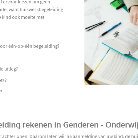
 of ervoor kiezen om geen
nde, want huiswerkbegeleiding
uw kind ook moeite met:
 voor één-op-één begeleiding?
de uitleg?
ets?
?
eiding rekenen in Genderen - Onderwi
er achterlopen. Daarom laten wij, na aanmelding van uw kind, de h