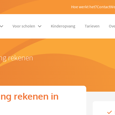
Hoe werkt het?
Contact
We
Voor scholen
Kinderopvang
Tarieven
Ove
ing rekenen
ng rekenen in