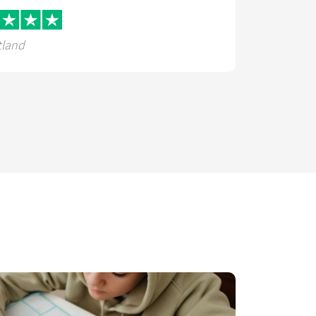
tland