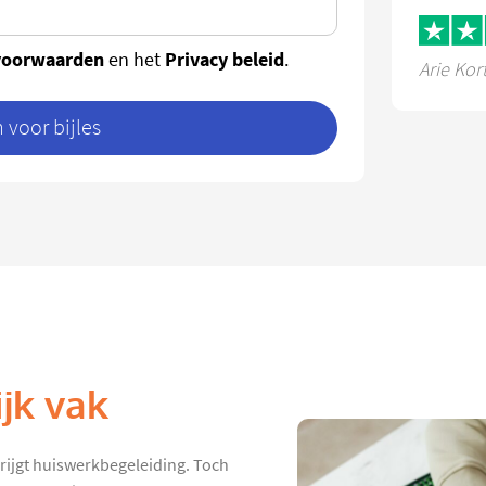
voorwaarden
Privacy beleid
en het
.
Arie Kor
voor bijles
jk vak
rijgt huiswerkbegeleiding. Toch