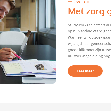
Over ons
Met zorg 
StudyWorks selecteert al 
op hun sociale vaardighed
Wanneer wij op zoek gaan
wij altijd naar gemeenscha
goede klik moet zijn tuss
huiswerkbegeleiding nog p
Lees meer