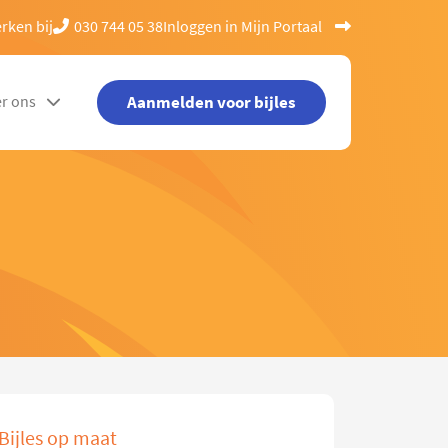
rken bij
030 744 05 38
Inloggen in Mijn Portaal
Aanmelden voor bijles
r ons
Bijles op maat