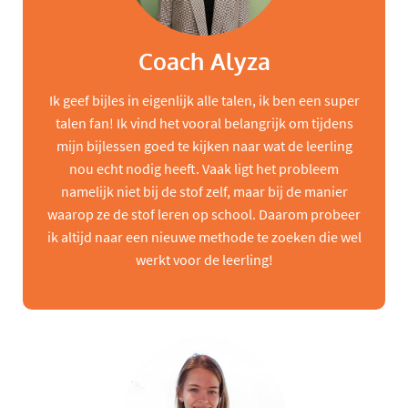
Coach Alyza
Ik geef bijles in eigenlijk alle talen, ik ben een super
talen fan! Ik vind het vooral belangrijk om tijdens
mijn bijlessen goed te kijken naar wat de leerling
nou echt nodig heeft. Vaak ligt het probleem
namelijk niet bij de stof zelf, maar bij de manier
waarop ze de stof leren op school. Daarom probeer
ik altijd naar een nieuwe methode te zoeken die wel
werkt voor de leerling!