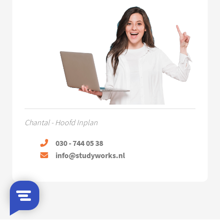
Chantal - Hoofd Inplan
030 - 744 05 38
info@studyworks.nl