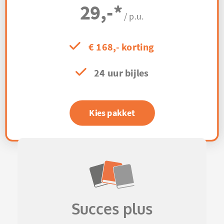
29,-
*
/ p.u.
€ 168,- korting
24 uur bijles
Kies pakket
Succes plus