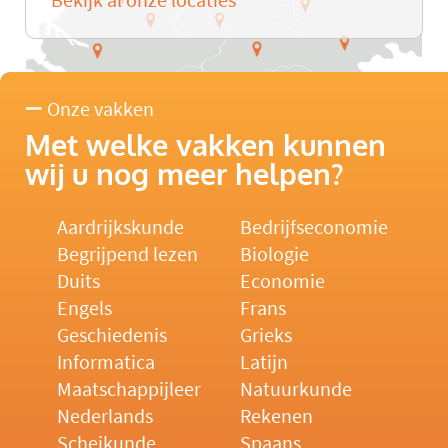
Bekijk al onze locaties
Onze vakken
Met welke vakken kunnen
wij u nog meer helpen?
Aardrijkskunde
Bedrijfseconomie
Begrijpend lezen
Biologie
Duits
Economie
Engels
Frans
Geschiedenis
Grieks
Informatica
Latijn
Maatschappijleer
Natuurkunde
Nederlands
Rekenen
Scheikunde
Spaans