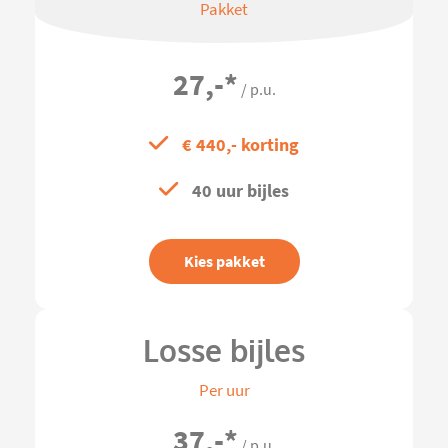
Pakket
27,-
*
/ p.u.
€ 440,- korting
40 uur bijles
Kies pakket
Losse bijles
Per uur
37,-
*
/ p.u.