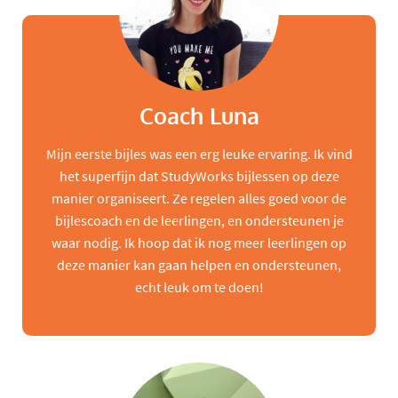
Coach Luna
Mijn eerste bijles was een erg leuke ervaring. Ik vind
het superfijn dat StudyWorks bijlessen op deze
manier organiseert. Ze regelen alles goed voor de
bijlescoach en de leerlingen, en ondersteunen je
waar nodig. Ik hoop dat ik nog meer leerlingen op
deze manier kan gaan helpen en ondersteunen,
echt leuk om te doen!