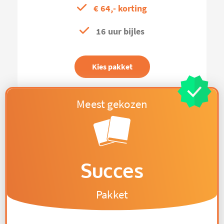
€ 64,- korting
16 uur bijles
Kies pakket
Succes
Pakket