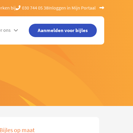
rken bij
030 744 05 38
Inloggen in Mijn Portaal
Aanmelden voor bijles
r ons
Bijles op maat