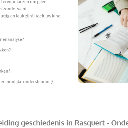
 of ervoor kiezen om geen
is zonde, want
ttig en leuk zijn! Heeft uw kind
onnenanalyse?
akken?
akken?
 persoonlijke ondersteuning?
iding geschiedenis in Rasquert - Ond