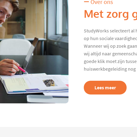
Over ons
Met zorg 
StudyWorks selecteert al 
op hun sociale vaardighed
Wanneer wij op zoek gaan
wij altijd naar gemeenscha
goede klik moet zijn tuss
huiswerkbegeleiding nog p
Lees meer