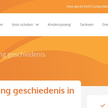
Hoe werkt het?
Contact
We
Voor scholen
Kinderopvang
Tarieven
Ove
ng geschiedenis
ng geschiedenis in