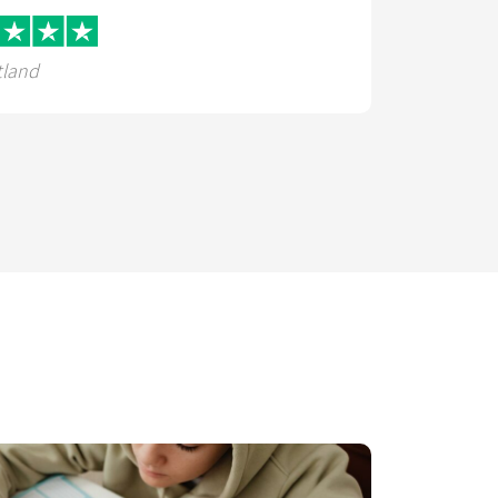
tland