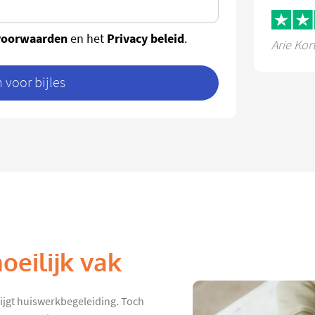
voorwaarden
Privacy beleid
en het
.
Arie Kor
voor bijles
oeilijk vak
rijgt huiswerkbegeleiding. Toch