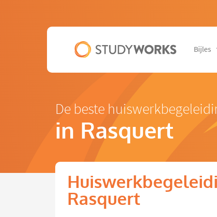
Bijles
De beste huiswerkbegeleidi
in Rasquert
Huiswerkbegeleidi
Rasquert