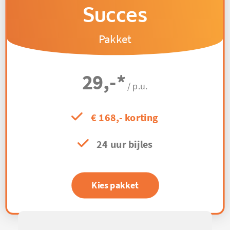
Succes
Pakket
29,-
*
/ p.u.
€ 168,- korting
24 uur bijles
Kies pakket