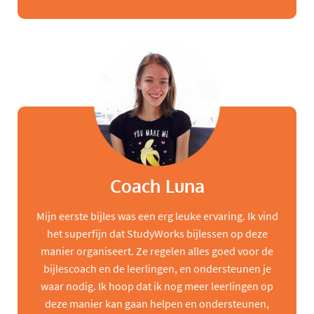
Coach Luna
Mijn eerste bijles was een erg leuke ervaring. Ik vind
het superfijn dat StudyWorks bijlessen op deze
manier organiseert. Ze regelen alles goed voor de
bijlescoach en de leerlingen, en ondersteunen je
waar nodig. Ik hoop dat ik nog meer leerlingen op
deze manier kan gaan helpen en ondersteunen,