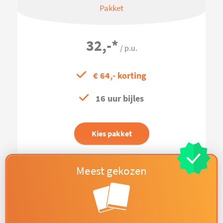
Pakket
32,-
*
/ p.u.
€ 64,- korting
16 uur bijles
Kies pakket