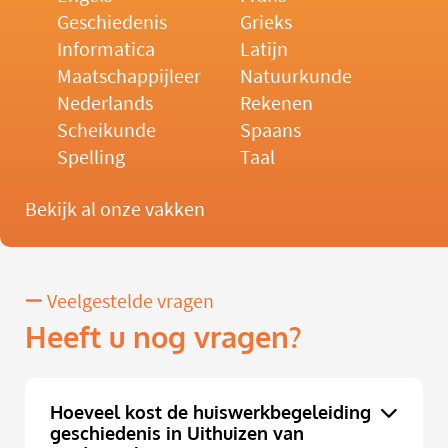
Geschiedenis
Grieks
Informatica
Latijn
Maatschappijleer
Natuurkunde
Nederlands
Rekenen
Scheikunde
Spaans
Spelling
Taal
Bekijk al onze vakken
Veelgestelde vragen
Heeft u nog vragen?
Hoeveel kost de huiswerkbegeleiding
geschiedenis in Uithuizen van