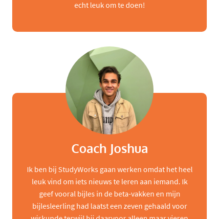
echt leuk om te doen!
Coach Joshua
Ik ben bij StudyWorks gaan werken omdat het heel
leuk vind om iets nieuws te leren aan iemand. Ik
geef vooral bijles in de beta-vakken en mijn
bijlesleerling had laatst een zeven gehaald voor
wiskunde terwijl hij daarvoor alleen maar vieren