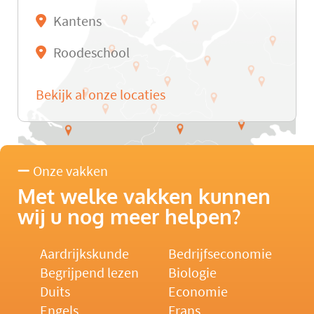
Kantens
Roodeschool
Bekijk al onze locaties
Onze vakken
Met welke vakken kunnen
wij u nog meer helpen?
Aardrijkskunde
Bedrijfseconomie
Begrijpend lezen
Biologie
Duits
Economie
Engels
Frans