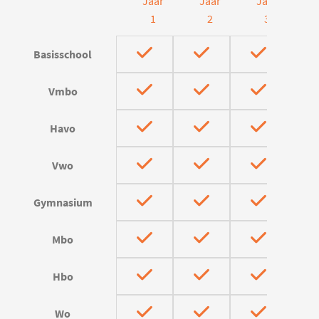
Jaar
Jaar
Jaar
J
1
2
3
Basisschool
Vmbo
Havo
Vwo
Gymnasium
Mbo
Hbo
Wo