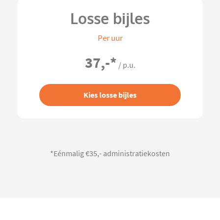
Losse bijles
Per uur
37,-
*
/ p.u.
Kies losse bijles
*Eénmalig €35,- administratiekosten