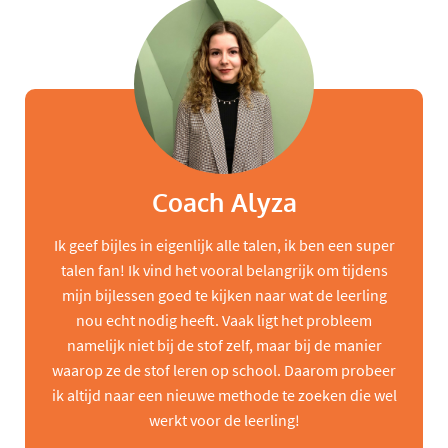
Coach Alyza
Ik geef bijles in eigenlijk alle talen, ik ben een super
talen fan! Ik vind het vooral belangrijk om tijdens
mijn bijlessen goed te kijken naar wat de leerling
nou echt nodig heeft. Vaak ligt het probleem
namelijk niet bij de stof zelf, maar bij de manier
waarop ze de stof leren op school. Daarom probeer
ik altijd naar een nieuwe methode te zoeken die wel
werkt voor de leerling!