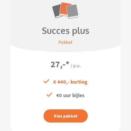
Succes plus
Pakket
27,-
*
/ p.u.
€ 440,- korting
40 uur bijles
Kies pakket