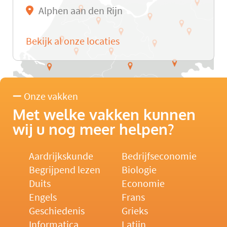
Alphen aan den Rijn
Bekijk al onze locaties
Onze vakken
Met welke vakken kunnen
wij u nog meer helpen?
Aardrijkskunde
Bedrijfseconomie
Begrijpend lezen
Biologie
Duits
Economie
Engels
Frans
Geschiedenis
Grieks
Informatica
Latijn