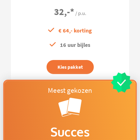
32,-
*
/ p.u.
€ 64,- korting
16 uur bijles
Kies pakket
Succes