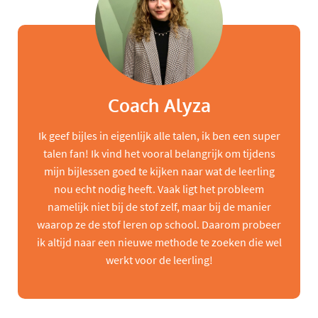
Coach Alyza
Ik geef bijles in eigenlijk alle talen, ik ben een super
talen fan! Ik vind het vooral belangrijk om tijdens
mijn bijlessen goed te kijken naar wat de leerling
nou echt nodig heeft. Vaak ligt het probleem
namelijk niet bij de stof zelf, maar bij de manier
waarop ze de stof leren op school. Daarom probeer
ik altijd naar een nieuwe methode te zoeken die wel
werkt voor de leerling!