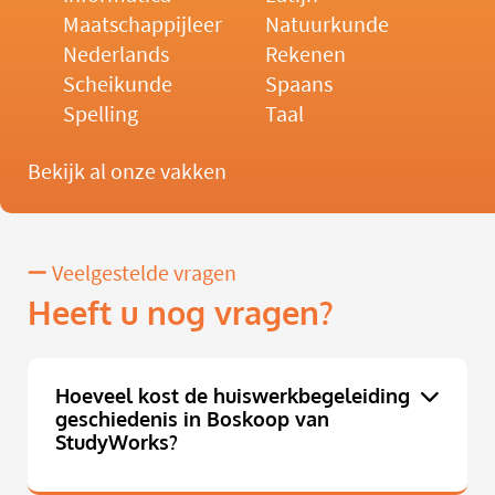
Maatschappijleer
Natuurkunde
Nederlands
Rekenen
Scheikunde
Spaans
Spelling
Taal
Bekijk al onze vakken
Veelgestelde vragen
Heeft u nog vragen?
Hoeveel kost de huiswerkbegeleiding
geschiedenis in Boskoop van
StudyWorks?