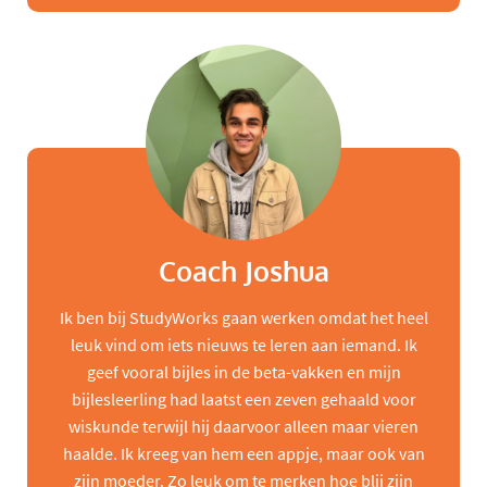
Coach Joshua
Ik ben bij StudyWorks gaan werken omdat het heel
leuk vind om iets nieuws te leren aan iemand. Ik
geef vooral bijles in de beta-vakken en mijn
bijlesleerling had laatst een zeven gehaald voor
wiskunde terwijl hij daarvoor alleen maar vieren
haalde. Ik kreeg van hem een appje, maar ook van
zijn moeder. Zo leuk om te merken hoe blij zijn