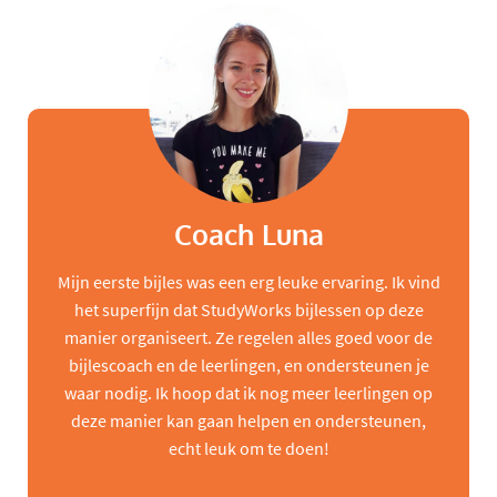
Coach Luna
Mijn eerste bijles was een erg leuke ervaring. Ik vind
het superfijn dat StudyWorks bijlessen op deze
manier organiseert. Ze regelen alles goed voor de
bijlescoach en de leerlingen, en ondersteunen je
waar nodig. Ik hoop dat ik nog meer leerlingen op
deze manier kan gaan helpen en ondersteunen,
echt leuk om te doen!