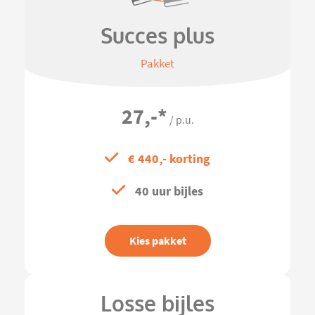
Succes plus
Pakket
27,-
*
/ p.u.
€ 440,- korting
40 uur bijles
Kies pakket
Losse bijles