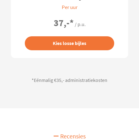
Per uur
37,-
*
/ p.u.
Kies losse bijles
*Eénmalig €35,- administratiekosten
Recensies