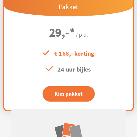
Pakket
29,-
*
/ p.u.
€ 168,- korting
24 uur bijles
Kies pakket