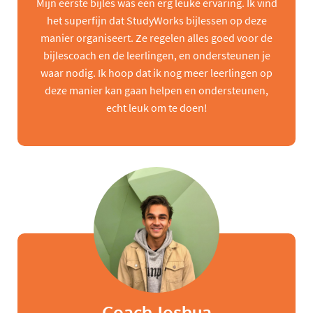
Mijn eerste bijles was een erg leuke ervaring. Ik vind
het superfijn dat StudyWorks bijlessen op deze
manier organiseert. Ze regelen alles goed voor de
bijlescoach en de leerlingen, en ondersteunen je
waar nodig. Ik hoop dat ik nog meer leerlingen op
deze manier kan gaan helpen en ondersteunen,
echt leuk om te doen!