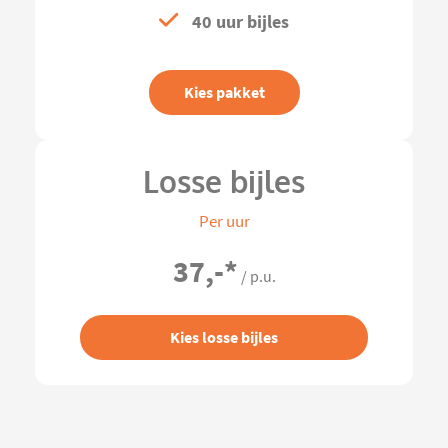
40 uur bijles
Kies pakket
Losse bijles
Per uur
37,-
*
/ p.u.
Kies losse bijles