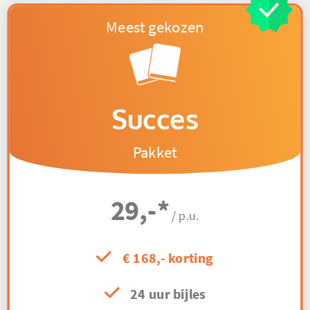
Succes
Pakket
29,-
*
/ p.u.
€ 168,- korting
24 uur bijles