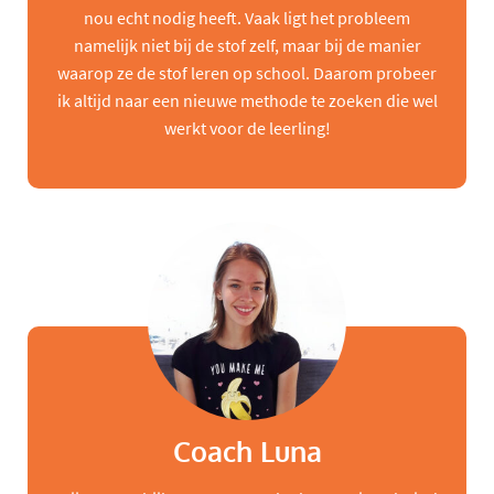
nou echt nodig heeft. Vaak ligt het probleem
namelijk niet bij de stof zelf, maar bij de manier
waarop ze de stof leren op school. Daarom probeer
ik altijd naar een nieuwe methode te zoeken die wel
werkt voor de leerling!
Coach Luna