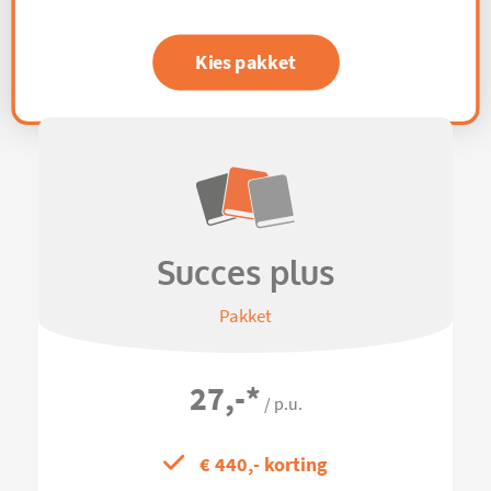
Kies pakket
Succes plus
Pakket
27,-
*
/ p.u.
€ 440,- korting