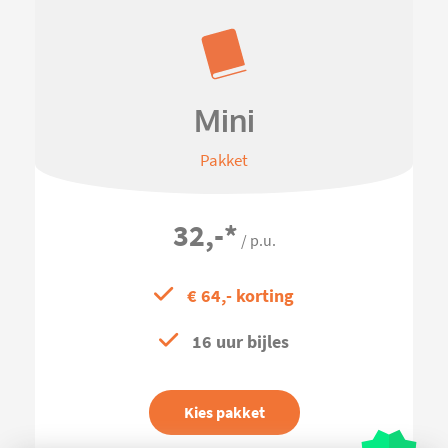
Mini
Pakket
32,-
*
/ p.u.
€ 64,- korting
16 uur bijles
Kies pakket