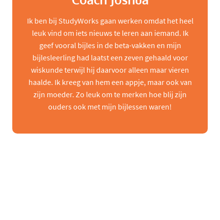
Coach Joshua
Ik ben bij StudyWorks gaan werken omdat het heel
leuk vind om iets nieuws te leren aan iemand. Ik
geef vooral bijles in de beta-vakken en mijn
bijlesleerling had laatst een zeven gehaald voor
wiskunde terwijl hij daarvoor alleen maar vieren
haalde. Ik kreeg van hem een appje, maar ook van
zijn moeder. Zo leuk om te merken hoe blij zijn
ouders ook met mijn bijlessen waren!