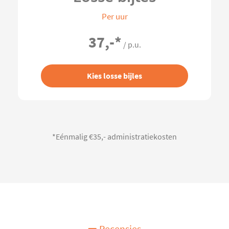
Per uur
37,-
*
/ p.u.
Kies losse bijles
*Eénmalig €35,- administratiekosten