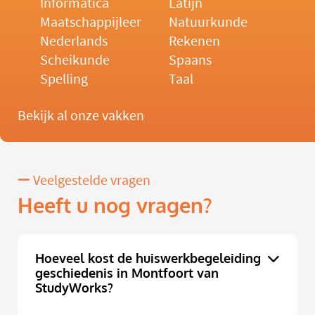
Informatica
Latijn
Maatschappijleer
Natuurkunde
Nederlands
Rekenen
Scheikunde
Spaans
Spelling
Taal
Bekijk al onze vakken
Veelgestelde vragen
Heeft u nog vragen?
Hoeveel kost de huiswerkbegeleiding
geschiedenis in Montfoort van
StudyWorks?