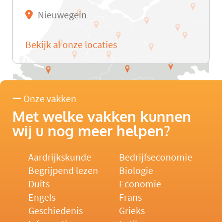
Nieuwegein
Bekijk al onze locaties
Onze vakken
Met welke vakken kunnen
wij u nog meer helpen?
Aardrijkskunde
Bedrijfseconomie
Begrijpend lezen
Biologie
Duits
Economie
Engels
Frans
Geschiedenis
Grieks