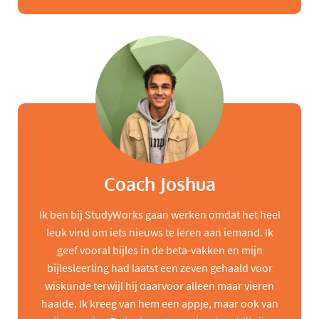
Coach Joshua
Ik ben bij StudyWorks gaan werken omdat het heel
leuk vind om iets nieuws te leren aan iemand. Ik
geef vooral bijles in de beta-vakken en mijn
bijlesleerling had laatst een zeven gehaald voor
wiskunde terwijl hij daarvoor alleen maar vieren
haalde. Ik kreeg van hem een appje, maar ook van