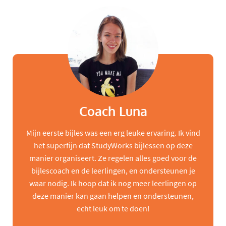
Coach Luna
Mijn eerste bijles was een erg leuke ervaring. Ik vind
het superfijn dat StudyWorks bijlessen op deze
manier organiseert. Ze regelen alles goed voor de
bijlescoach en de leerlingen, en ondersteunen je
waar nodig. Ik hoop dat ik nog meer leerlingen op
deze manier kan gaan helpen en ondersteunen,
echt leuk om te doen!