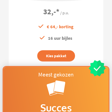
32,-
*
/ p.u.
€ 64,- korting
16 uur bijles
Kies pakket
Succes