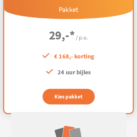
Pakket
29,-
*
/ p.u.
€ 168,- korting
24 uur bijles
Kies pakket