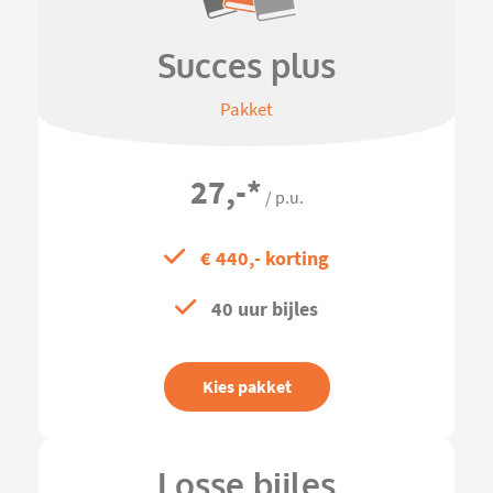
Succes plus
Pakket
27,-
*
/ p.u.
€ 440,- korting
40 uur bijles
Kies pakket
Losse bijles