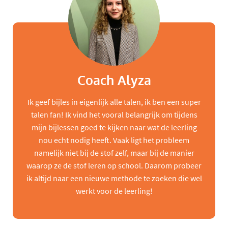
Coach Alyza
Ik geef bijles in eigenlijk alle talen, ik ben een super
talen fan! Ik vind het vooral belangrijk om tijdens
mijn bijlessen goed te kijken naar wat de leerling
nou echt nodig heeft. Vaak ligt het probleem
namelijk niet bij de stof zelf, maar bij de manier
waarop ze de stof leren op school. Daarom probeer
ik altijd naar een nieuwe methode te zoeken die wel
werkt voor de leerling!