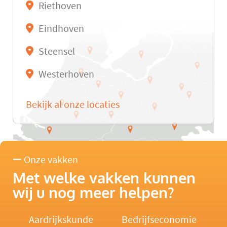
Riethoven
Eindhoven
Steensel
Westerhoven
Bekijk al onze locaties
Onze vakken
Met welke vakken kunnen
wij u nog meer helpen?
Aardrijkskunde
Bedrijfseconomie