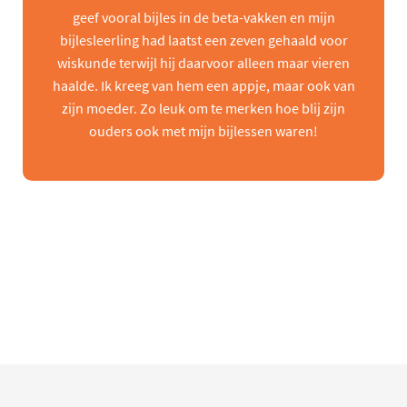
geef vooral bijles in de beta-vakken en mijn
bijlesleerling had laatst een zeven gehaald voor
wiskunde terwijl hij daarvoor alleen maar vieren
haalde. Ik kreeg van hem een appje, maar ook van
zijn moeder. Zo leuk om te merken hoe blij zijn
ouders ook met mijn bijlessen waren!