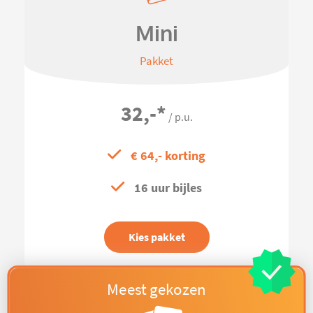
Mini
Pakket
32,-
*
/ p.u.
€ 64,- korting
16 uur bijles
Kies pakket