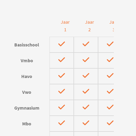
Jaar
Jaar
Jaar
J
1
2
3
Basisschool
Vmbo
Havo
Vwo
Gymnasium
Mbo