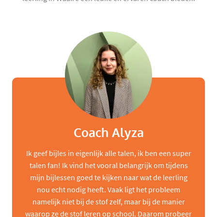
Coach Alyza
Ik geef bijles in eigenlijk alle talen, ik ben een super
talen fan! Ik vind het vooral belangrijk om tijdens
mijn bijlessen goed te kijken naar wat de leerling
nou echt nodig heeft. Vaak ligt het probleem
namelijk niet bij de stof zelf, maar bij de manier
waarop ze de stof leren op school. Daarom probeer