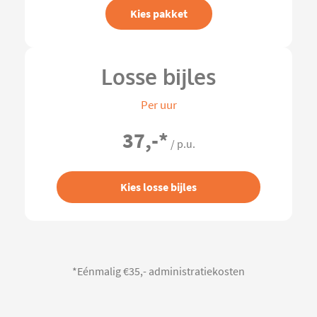
Kies pakket
Losse bijles
Per uur
37,-
*
/ p.u.
Kies losse bijles
*Eénmalig €35,- administratiekosten