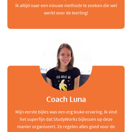
ik altijd naar een nieuwe methode te zoeken die wel
werkt voor de leerling!
Coach Luna
Mijn eerste bijles was een erg leuke ervaring. Ik vind
het superfijn dat StudyWorks bijlessen op deze
manier organiseert. Ze regelen alles goed voor de