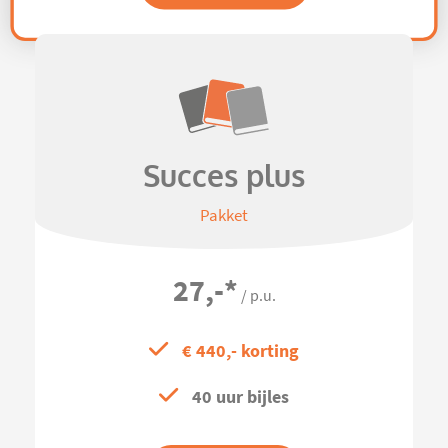
Succes plus
Pakket
27,-
*
/ p.u.
€ 440,- korting
40 uur bijles