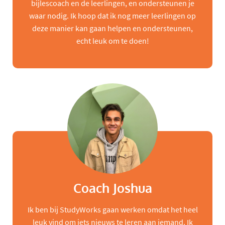
bijlescoach en de leerlingen, en ondersteunen je
waar nodig. Ik hoop dat ik nog meer leerlingen op
deze manier kan gaan helpen en ondersteunen,
echt leuk om te doen!
Coach Joshua
Ik ben bij StudyWorks gaan werken omdat het heel
leuk vind om iets nieuws te leren aan iemand. Ik