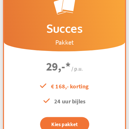
Succes
Pakket
29,-
*
/ p.u.
€ 168,- korting
24 uur bijles
Kies pakket