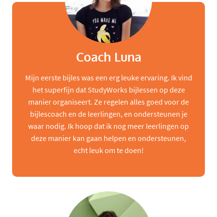
Coach Luna
Mijn eerste bijles was een erg leuke ervaring. Ik vind
het superfijn dat StudyWorks bijlessen op deze
manier organiseert. Ze regelen alles goed voor de
bijlescoach en de leerlingen, en ondersteunen je
waar nodig. Ik hoop dat ik nog meer leerlingen op
deze manier kan gaan helpen en ondersteunen,
echt leuk om te doen!