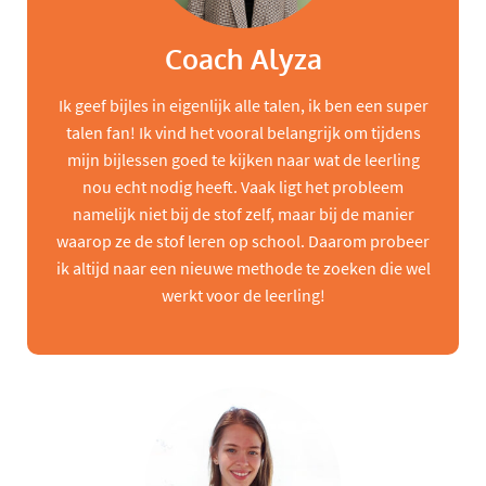
Coach Alyza
Ik geef bijles in eigenlijk alle talen, ik ben een super
talen fan! Ik vind het vooral belangrijk om tijdens
mijn bijlessen goed te kijken naar wat de leerling
nou echt nodig heeft. Vaak ligt het probleem
namelijk niet bij de stof zelf, maar bij de manier
waarop ze de stof leren op school. Daarom probeer
ik altijd naar een nieuwe methode te zoeken die wel
werkt voor de leerling!