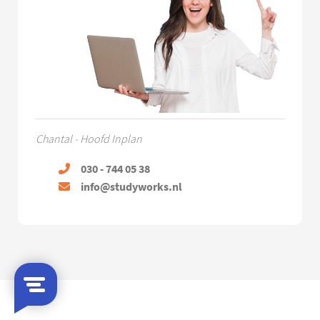
Chantal - Hoofd Inplan
030 - 744 05 38
info@studyworks.nl