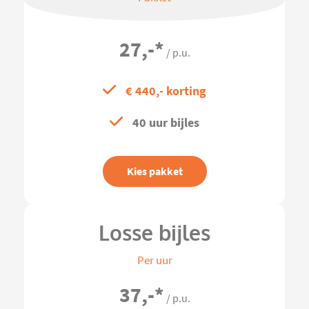
27,-
*
/ p.u.
€ 440,- korting
40 uur bijles
Kies pakket
Losse bijles
Per uur
37,-
*
/ p.u.