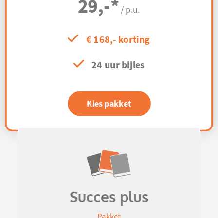
29,-
*
/ p.u.
€ 168,- korting
24 uur bijles
Kies pakket
Succes plus
Pakket