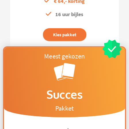
€ 64,- korting
16 uur bijles
Kies pakket
Succes
Pakket