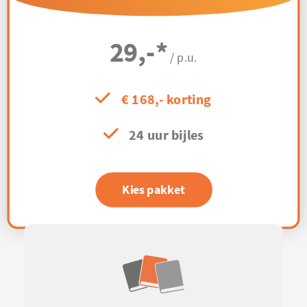
29,-
*
/ p.u.
€ 168,- korting
24 uur bijles
Kies pakket