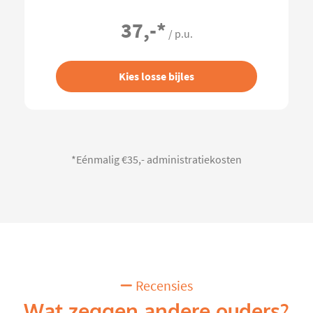
37,-
*
/ p.u.
Kies losse bijles
*Eénmalig €35,- administratiekosten
Recensies
Wat zeggen andere ouders?