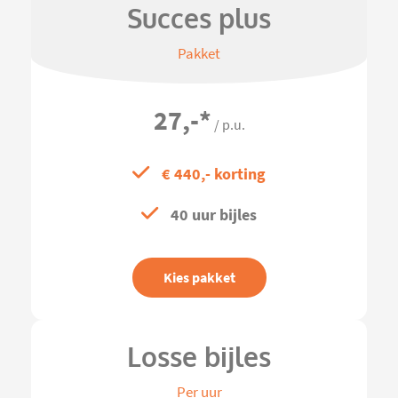
Succes plus
Pakket
27,-
*
/ p.u.
€ 440,- korting
40 uur bijles
Kies pakket
Losse bijles
Per uur