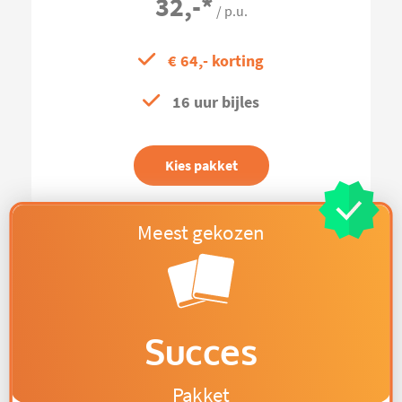
32,-
*
/ p.u.
€ 64,- korting
16 uur bijles
Kies pakket
Succes
Pakket