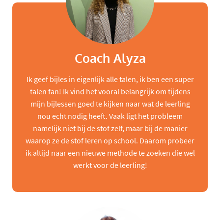
Coach Alyza
Ik geef bijles in eigenlijk alle talen, ik ben een super
talen fan! Ik vind het vooral belangrijk om tijdens
mijn bijlessen goed te kijken naar wat de leerling
nou echt nodig heeft. Vaak ligt het probleem
namelijk niet bij de stof zelf, maar bij de manier
waarop ze de stof leren op school. Daarom probeer
ik altijd naar een nieuwe methode te zoeken die wel
werkt voor de leerling!