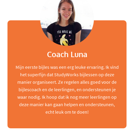
Coach Luna
Mijn eerste bijles was een erg leuke ervaring. Ik vind
het superfijn dat StudyWorks bijlessen op deze
manier organiseert. Ze regelen alles goed voor de
bijlescoach en de leerlingen, en ondersteunen je
waar nodig. Ik hoop dat ik nog meer leerlingen op
deze manier kan gaan helpen en ondersteunen,
echt leuk om te doen!