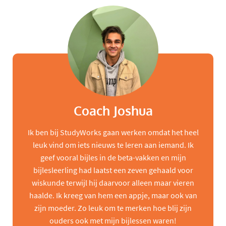
Coach Joshua
Ik ben bij StudyWorks gaan werken omdat het heel
leuk vind om iets nieuws te leren aan iemand. Ik
geef vooral bijles in de beta-vakken en mijn
bijlesleerling had laatst een zeven gehaald voor
wiskunde terwijl hij daarvoor alleen maar vieren
haalde. Ik kreeg van hem een appje, maar ook van
zijn moeder. Zo leuk om te merken hoe blij zijn
ouders ook met mijn bijlessen waren!