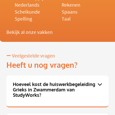
Nederlands
Rekenen
Scheikunde
Spaans
Spelling
Taal
Bekijk al onze vakken
Veelgestelde vragen
Heeft u nog vragen?
Hoeveel kost de huiswerkbegeleiding
Grieks in Zwammerdam van
StudyWorks?