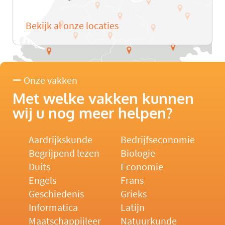
Bekijk al onze locaties
Onze vakken
Met welke vakken kunnen
wij u nog meer helpen?
Aardrijkskunde
Bedrijfseconomie
Begrijpend lezen
Biologie
Duits
Economie
Engels
Frans
Geschiedenis
Grieks
Informatica
Latijn
Maatschappijleer
Natuurkunde