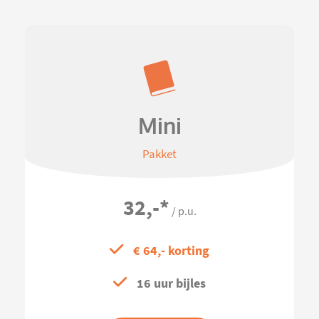
Mini
Pakket
32,-
*
/ p.u.
€ 64,- korting
16 uur bijles