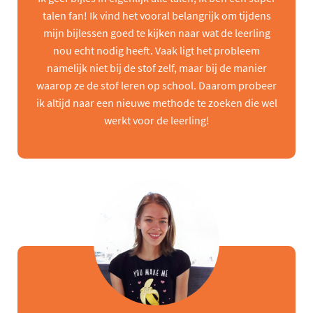
talen fan! Ik vind het vooral belangrijk om tijdens
mijn bijlessen goed te kijken naar wat de leerling
nou echt nodig heeft. Vaak ligt het probleem
namelijk niet bij de stof zelf, maar bij de manier
waarop ze de stof leren op school. Daarom probeer
ik altijd naar een nieuwe methode te zoeken die wel
werkt voor de leerling!