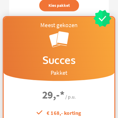
Kies pakket
Succes
Pakket
29,-
*
/ p.u.
€ 168,- korting