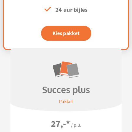
24 uur bijles
Kies pakket
Succes plus
Pakket
27,-
*
/ p.u.