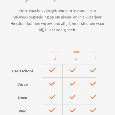
Onze coaches zijn getraind om te voorzien in
huiswerkbegeleiding op elk niveau en in elk leerjaar.
Hierdoor kunnen wij uw kind altijd ondersteunen waar
hij/zij dat nodig heeft.
Jaar
Jaar
Jaar
J
1
2
3
Basisschool
Vmbo
Havo
Vwo