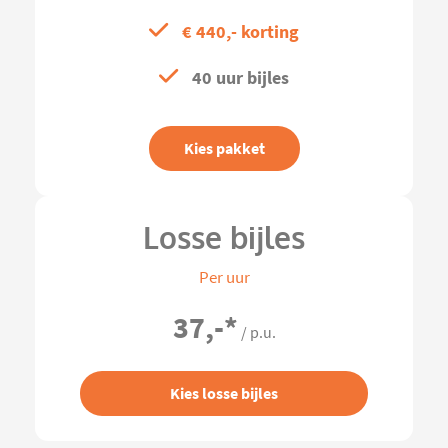
€ 440,- korting
40 uur bijles
Kies pakket
Losse bijles
Per uur
37,-
*
/ p.u.
Kies losse bijles