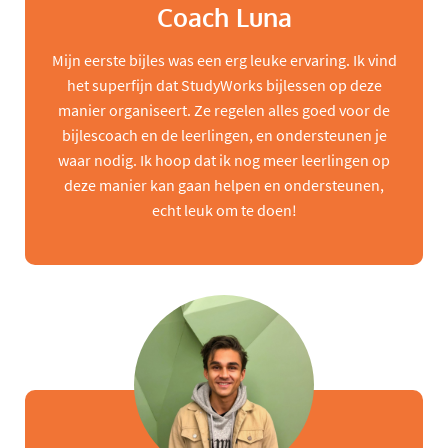
Coach Luna
Mijn eerste bijles was een erg leuke ervaring. Ik vind
het superfijn dat StudyWorks bijlessen op deze
manier organiseert. Ze regelen alles goed voor de
bijlescoach en de leerlingen, en ondersteunen je
waar nodig. Ik hoop dat ik nog meer leerlingen op
deze manier kan gaan helpen en ondersteunen,
echt leuk om te doen!