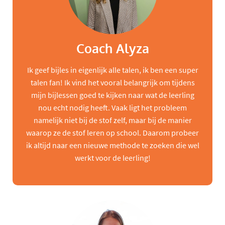
Coach Alyza
Ik geef bijles in eigenlijk alle talen, ik ben een super
talen fan! Ik vind het vooral belangrijk om tijdens
mijn bijlessen goed te kijken naar wat de leerling
nou echt nodig heeft. Vaak ligt het probleem
namelijk niet bij de stof zelf, maar bij de manier
waarop ze de stof leren op school. Daarom probeer
ik altijd naar een nieuwe methode te zoeken die wel
werkt voor de leerling!