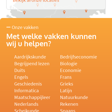
Bekijk al onze locaties
Onze vakken
Met welke vakken kunnen
wij u helpen?
Aardrijkskunde
Bedrijfseconomie
Begrijpend lezen
Biologie
Duits
Economie
Engels
Frans
Geschiedenis
Grieks
Informatica
Latijn
Maatschappijleer
Natuurkunde
Nederlands
Rekenen
Scheikunde
Spaans