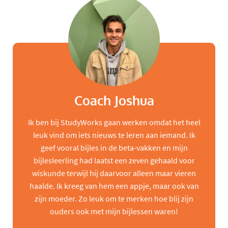
Coach Joshua
Ik ben bij StudyWorks gaan werken omdat het heel
leuk vind om iets nieuws te leren aan iemand. Ik
geef vooral bijles in de beta-vakken en mijn
bijlesleerling had laatst een zeven gehaald voor
wiskunde terwijl hij daarvoor alleen maar vieren
haalde. Ik kreeg van hem een appje, maar ook van
zijn moeder. Zo leuk om te merken hoe blij zijn
ouders ook met mijn bijlessen waren!