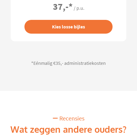
37,-
*
/ p.u.
Kies losse bijles
*Eénmalig €35,- administratiekosten
Recensies
Wat zeggen andere ouders?