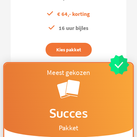
€ 64,- korting
16 uur bijles
Kies pakket
Succes
Pakket