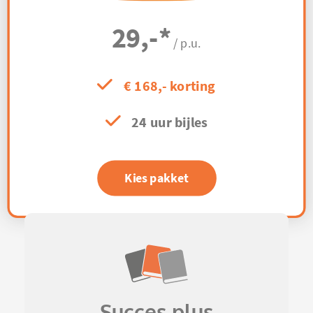
29,-
*
/ p.u.
€ 168,- korting
24 uur bijles
Kies pakket