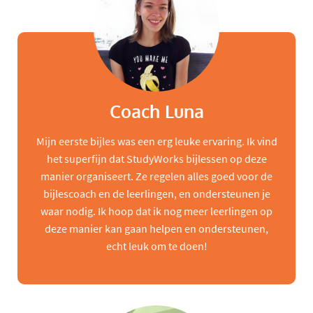
Coach Luna
Mijn eerste bijles was een erg leuke ervaring. Ik vind
het superfijn dat StudyWorks bijlessen op deze
manier organiseert. Ze regelen alles goed voor de
bijlescoach en de leerlingen, en ondersteunen je
waar nodig. Ik hoop dat ik nog meer leerlingen op
deze manier kan gaan helpen en ondersteunen,
echt leuk om te doen!