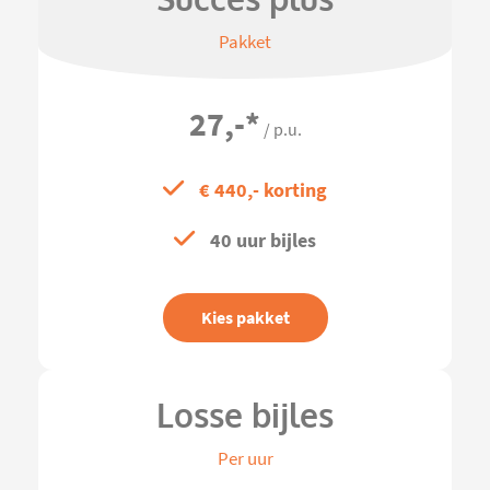
Succes plus
Pakket
27,-
*
/ p.u.
€ 440,- korting
40 uur bijles
Kies pakket
Losse bijles
Per uur