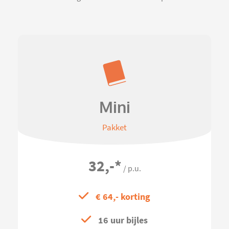
Mini
Pakket
32,-
*
/ p.u.
€ 64,- korting
16 uur bijles