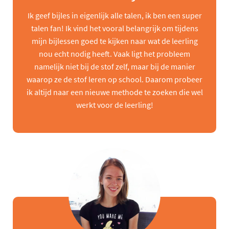
Ik geef bijles in eigenlijk alle talen, ik ben een super
talen fan! Ik vind het vooral belangrijk om tijdens
mijn bijlessen goed te kijken naar wat de leerling
nou echt nodig heeft. Vaak ligt het probleem
namelijk niet bij de stof zelf, maar bij de manier
waarop ze de stof leren op school. Daarom probeer
ik altijd naar een nieuwe methode te zoeken die wel
werkt voor de leerling!