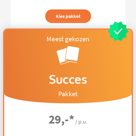
Kies pakket
Succes
Pakket
29,-
*
/ p.u.