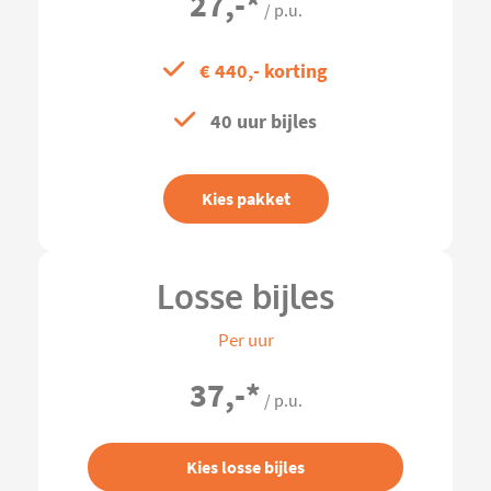
27,-
*
/ p.u.
€ 440,- korting
40 uur bijles
Kies pakket
Losse bijles
Per uur
37,-
*
/ p.u.
Kies losse bijles