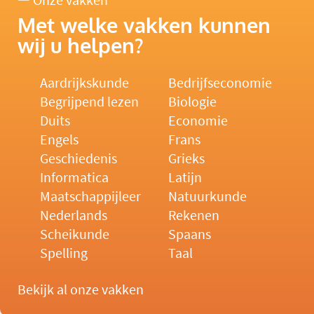
Onze vakken
Met welke vakken kunnen
wij u helpen?
Aardrijkskunde
Bedrijfseconomie
Begrijpend lezen
Biologie
Duits
Economie
Engels
Frans
Geschiedenis
Grieks
Informatica
Latijn
Maatschappijleer
Natuurkunde
Nederlands
Rekenen
Scheikunde
Spaans
Spelling
Taal
Bekijk al onze vakken