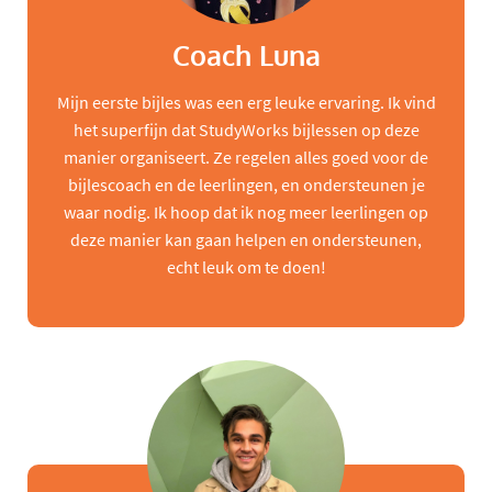
Coach Luna
Mijn eerste bijles was een erg leuke ervaring. Ik vind
het superfijn dat StudyWorks bijlessen op deze
manier organiseert. Ze regelen alles goed voor de
bijlescoach en de leerlingen, en ondersteunen je
waar nodig. Ik hoop dat ik nog meer leerlingen op
deze manier kan gaan helpen en ondersteunen,
echt leuk om te doen!