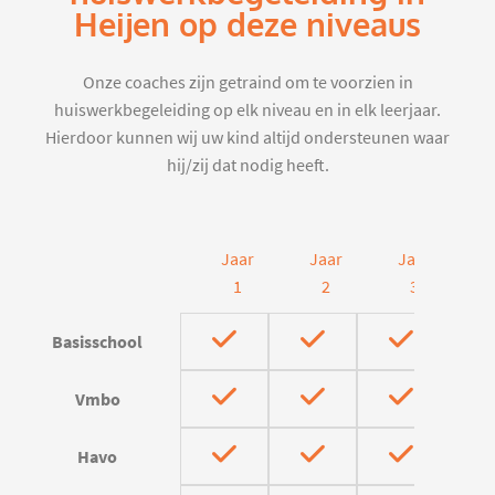
Heijen op deze niveaus
Onze coaches zijn getraind om te voorzien in
huiswerkbegeleiding op elk niveau en in elk leerjaar.
Hierdoor kunnen wij uw kind altijd ondersteunen waar
hij/zij dat nodig heeft.
Jaar
Jaar
Jaar
J
1
2
3
Basisschool
Vmbo
Havo