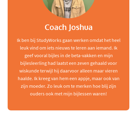
Coach Joshua
Ik ben bij StudyWorks gaan werken omdat het heel
leuk vind om iets nieuws te leren aan iemand. Ik
geef vooral bijles in de beta-vakken en mijn
bijlesleerling had laatst een zeven gehaald voor
wiskunde terwijl hij daarvoor alleen maar vieren
haalde. Ik kreeg van hem een appje, maar ook van
zijn moeder. Zo leuk om te merken hoe blij zijn
ouders ook met mijn bijlessen waren!