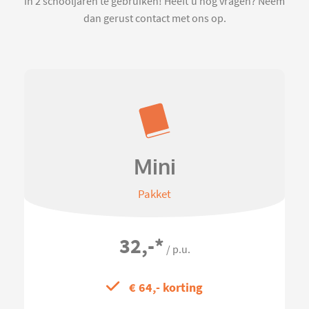
in 2 schooljaren te gebruiken! Heeft u nog vragen? Neem
dan gerust contact met ons op.
Mini
Pakket
32,-
*
/ p.u.
€ 64,- korting