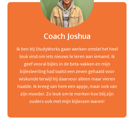
Coach Joshua
Ik ben bij StudyWorks gaan werken omdat het heel
leuk vind om iets nieuws te leren aan iemand. Ik
geef vooral bijles in de beta-vakken en mijn
bijlesleerling had laatst een zeven gehaald voor
wiskunde terwijl hij daarvoor alleen maar vieren
haalde. Ik kreeg van hem een appje, maar ook van
zijn moeder. Zo leuk om te merken hoe blij zijn
ouders ook met mijn bijlessen waren!