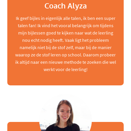
Coach Alyza
Ik geef bijles in eigenlijk alle talen, ik ben een super
talen fan! Ik vind het vooral belangrijk om tijdens
mijn bijlessen goed te kijken naar wat de leerling
nou echt nodig heeft. Vaak ligt het probleem
namelijk niet bij de stof zelf, maar bij de manier
waarop ze de stof leren op school. Daarom probeer
ik altijd naar een nieuwe methode te zoeken die wel
werkt voor de leerling!