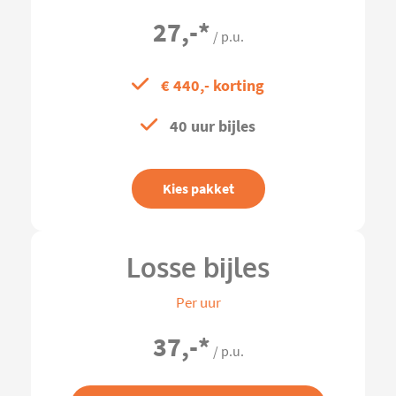
27,-
*
/ p.u.
€ 440,- korting
40 uur bijles
Kies pakket
Losse bijles
Per uur
37,-
*
/ p.u.