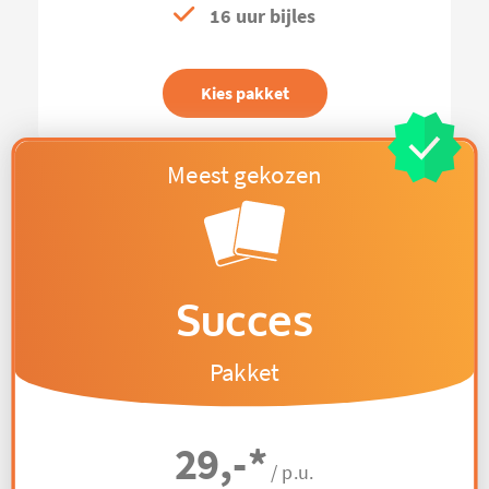
16 uur bijles
Kies pakket
Succes
Pakket
29,-
*
/ p.u.