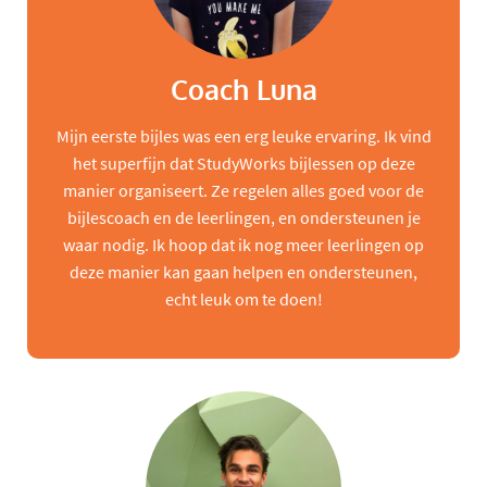
Coach Luna
Mijn eerste bijles was een erg leuke ervaring. Ik vind
het superfijn dat StudyWorks bijlessen op deze
manier organiseert. Ze regelen alles goed voor de
bijlescoach en de leerlingen, en ondersteunen je
waar nodig. Ik hoop dat ik nog meer leerlingen op
deze manier kan gaan helpen en ondersteunen,
echt leuk om te doen!