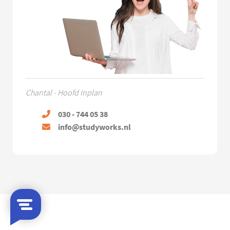
Chantal - Hoofd Inplan
030 - 744 05 38
info@studyworks.nl