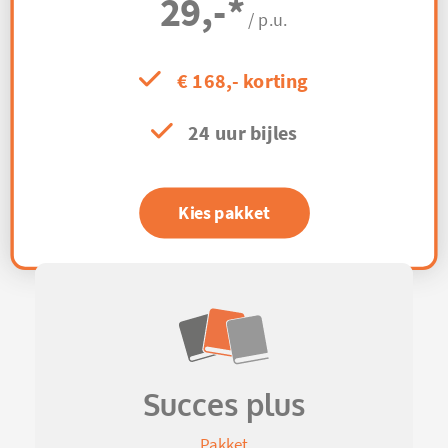
29,-
*
/ p.u.
€ 168,- korting
24 uur bijles
Kies pakket
Succes plus
Pakket