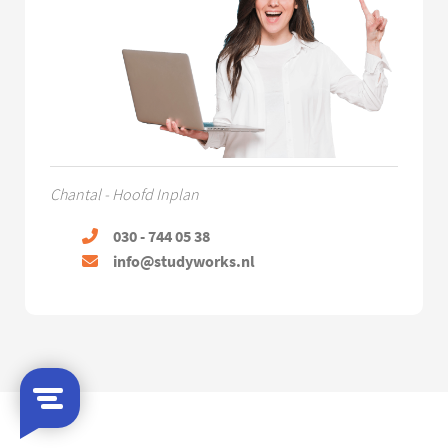
Chantal - Hoofd Inplan
030 - 744 05 38
info@studyworks.nl