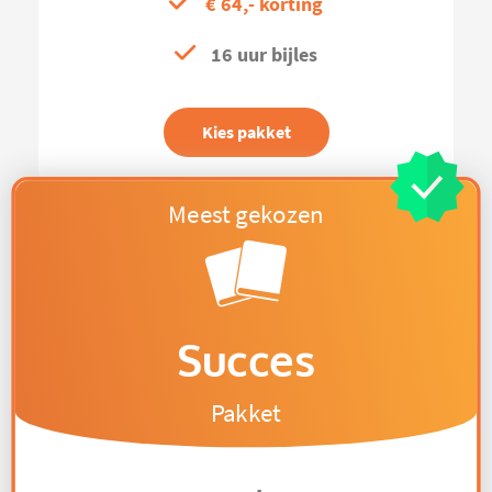
€ 64,- korting
16 uur bijles
Kies pakket
Succes
Pakket