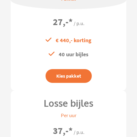
27,-
*
/ p.u.
€ 440,- korting
40 uur bijles
Kies pakket
Losse bijles
Per uur
37,-
*
/ p.u.