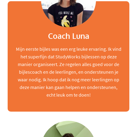
Coach Luna
Mijn eerste bijles was een erg leuke ervaring. Ik vind
het superfijn dat StudyWorks bijlessen op deze
manier organiseert. Ze regelen alles goed voor de
bijlescoach en de leerlingen, en ondersteunen je
waar nodig. Ik hoop dat ik nog meer leerlingen op
deze manier kan gaan helpen en ondersteunen,
echt leuk om te doen!