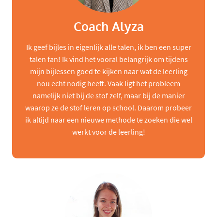
Coach Alyza
Ik geef bijles in eigenlijk alle talen, ik ben een super
talen fan! Ik vind het vooral belangrijk om tijdens
mijn bijlessen goed te kijken naar wat de leerling
nou echt nodig heeft. Vaak ligt het probleem
namelijk niet bij de stof zelf, maar bij de manier
waarop ze de stof leren op school. Daarom probeer
ik altijd naar een nieuwe methode te zoeken die wel
werkt voor de leerling!