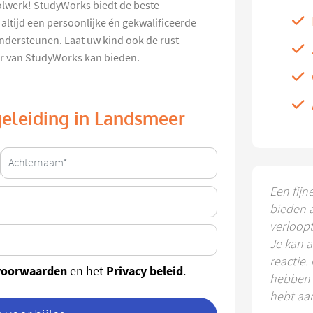
olwerk! StudyWorks biedt de beste
ltijd een persoonlijke én gekwalificeerde
ndersteunen. Laat uw kind ook de rust
r van StudyWorks kan bieden.
geleiding in Landsmeer
Een fijn
bieden 
verloop
Je kan a
reactie.
voorwaarden
Privacy beleid
en het
.
hebben k
hebt aa