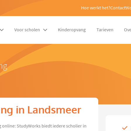
Hoe werkt het?
Contact
We
Voor scholen
Kinderopvang
Tarieven
Ove
ng
ing in Landsmeer
 online: StudyWorks biedt iedere scholier in