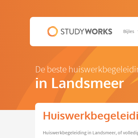
Bijles
De beste huiswerkbegeleidi
in Landsmeer
Huiswerkbegeleid
Huiswerkbegeleiding in Landsmeer, of volledig