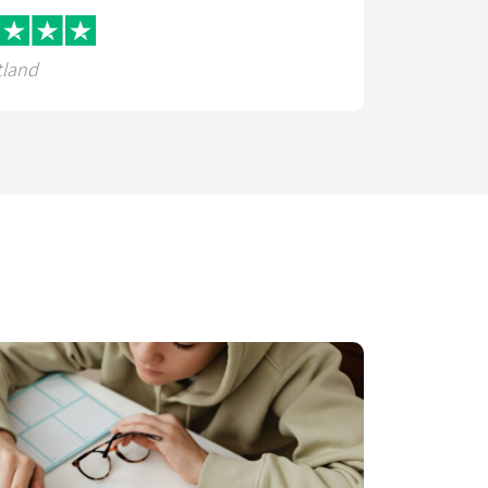
tland