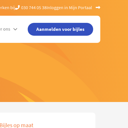
rken bij
030 744 05 38
Inloggen in Mijn Portaal
Aanmelden voor bijles
r ons
Bijles op maat