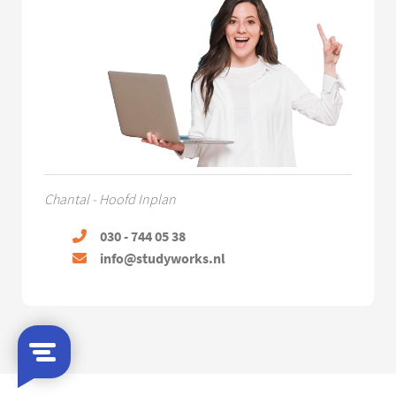
Chantal - Hoofd Inplan
030 - 744 05 38
info@studyworks.nl