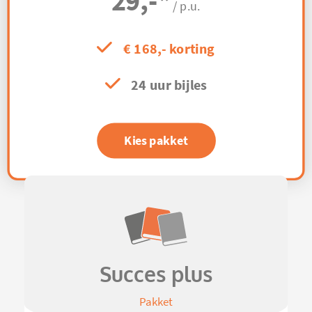
29,-
*
/ p.u.
€ 168,- korting
24 uur bijles
Kies pakket
Succes plus
Pakket