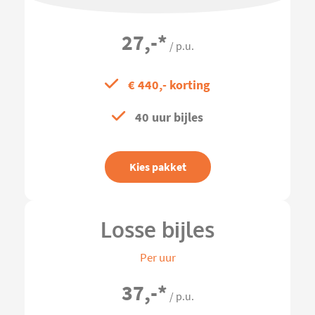
27,-
*
/ p.u.
€ 440,- korting
40 uur bijles
Kies pakket
Losse bijles
Per uur
37,-
*
/ p.u.