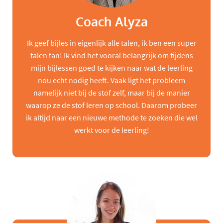
Coach Alyza
Ik geef bijles in eigenlijk alle talen, ik ben een super
talen fan! Ik vind het vooral belangrijk om tijdens
mijn bijlessen goed te kijken naar wat de leerling
nou echt nodig heeft. Vaak ligt het probleem
namelijk niet bij de stof zelf, maar bij de manier
waarop ze de stof leren op school. Daarom probeer
ik altijd naar een nieuwe methode te zoeken die wel
werkt voor de leerling!