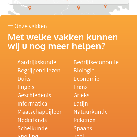
Onze vakken
Met welke vakken kunnen
wij u nog meer helpen?
Aardrijkskunde
Bedrijfseconomie
Begrijpend lezen
Biologie
Duits
Economie
Engels
Frans
Geschiedenis
Grieks
Informatica
Latijn
Maatschappijleer
Natuurkunde
Nederlands
Rekenen
Scheikunde
Spaans
Spelling
Taal