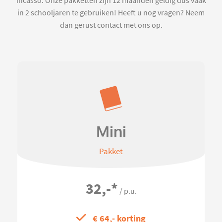
incasso. Onze pakketten zijn 12 maanden geldig dus vaak
in 2 schooljaren te gebruiken! Heeft u nog vragen? Neem
dan gerust contact met ons op.
Mini
Pakket
32,-
*
/ p.u.
€ 64,- korting