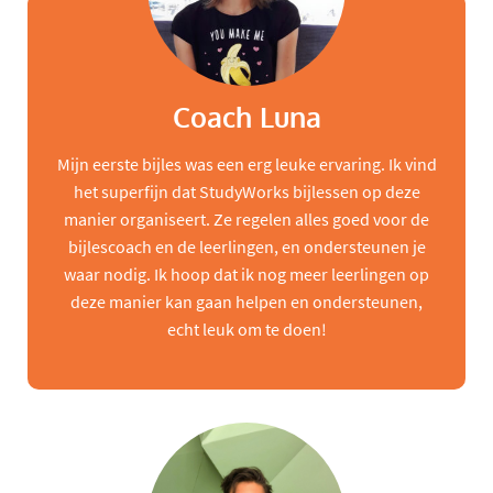
Coach Luna
Mijn eerste bijles was een erg leuke ervaring. Ik vind
het superfijn dat StudyWorks bijlessen op deze
manier organiseert. Ze regelen alles goed voor de
bijlescoach en de leerlingen, en ondersteunen je
waar nodig. Ik hoop dat ik nog meer leerlingen op
deze manier kan gaan helpen en ondersteunen,
echt leuk om te doen!