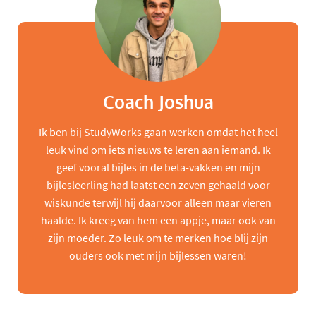
Coach Joshua
Ik ben bij StudyWorks gaan werken omdat het heel
leuk vind om iets nieuws te leren aan iemand. Ik
geef vooral bijles in de beta-vakken en mijn
bijlesleerling had laatst een zeven gehaald voor
wiskunde terwijl hij daarvoor alleen maar vieren
haalde. Ik kreeg van hem een appje, maar ook van
zijn moeder. Zo leuk om te merken hoe blij zijn
ouders ook met mijn bijlessen waren!