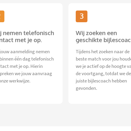
2
3
j nemen telefonisch
Wij zoeken een
ntact met je op.
geschikte bijlescoac
jouw aanmelding nemen
Tijdens het zoeken naar de
 binnen één dag telefonisch
beste match voor jou houd
tact met je op. Hierin
we je actief op de hoogte v
preken we jouw aanvraag
de voortgang, totdat we de
onze werkwijze.
juiste bijlescoach hebben
gevonden.