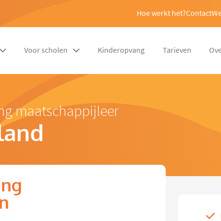
Hoe werkt het?
Contact
We
Voor scholen
Kinderopvang
Tarieven
Ove
ng maatschappijleer
land
ing
in