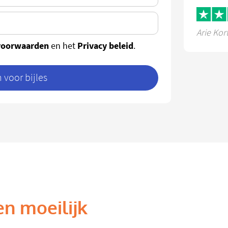
Arie Kor
voorwaarden
Privacy beleid
en het
.
voor bijles
en moeilijk