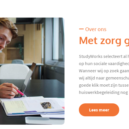
Over ons
Met zorg 
StudyWorks selecteert al 
op hun sociale vaardighed
Wanneer wij op zoek gaan
wij altijd naar gemeenscha
goede klik moet zijn tuss
huiswerkbegeleiding nog p
Lees meer