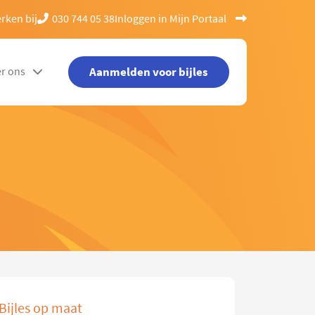
rken bij
030 744 05 38
Inloggen in Mijn Portaal
Aanmelden voor bijles
r ons
Bijles op maat