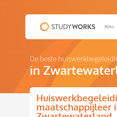
Bijles
De beste huiswerkbegeleidi
in Zwartewater
Huiswerkbegeleid
maatschappijleer 
Zwartewaterland