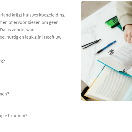
rland krijgt huiswerkbegeleiding.
hamen of ervoor kiezen om geen
Dat is zonde, want
el nuttig en leuk zijn! Heeft uw
rk?
emen?
lijke bronnen?