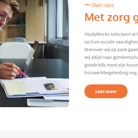
Over ons
Met zorg 
StudyWorks selecteert al 
op hun sociale vaardighed
Wanneer wij op zoek gaan
wij altijd naar gemeenscha
goede klik moet zijn tuss
huiswerkbegeleiding nog p
Lees meer