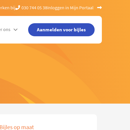
rken bij
030 744 05 38
Inloggen in Mijn Portaal
Aanmelden voor bijles
r ons
Bijles op maat