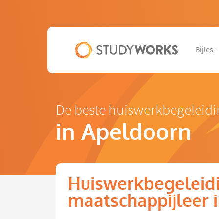
Bijles
De beste huiswerkbegeleidi
in Apeldoorn
Huiswerkbegeleid
maatschappijleer 