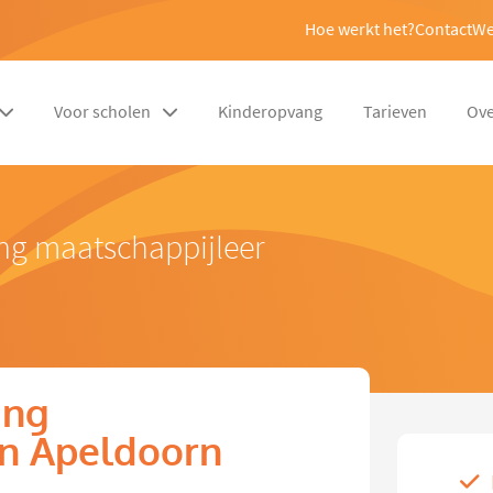
Hoe werkt het?
Contact
We
Voor scholen
Kinderopvang
Tarieven
Ove
ng maatschappijleer
ing
in Apeldoorn