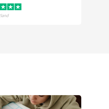
tland