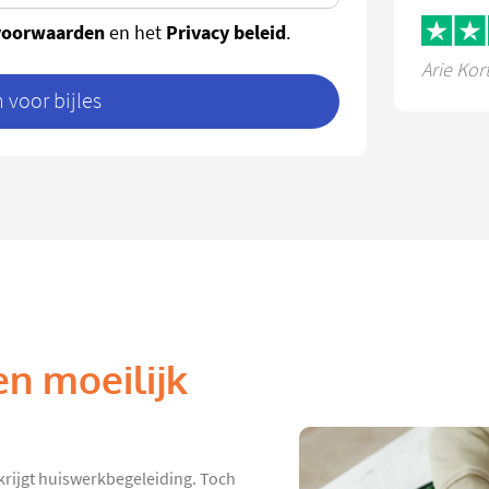
voorwaarden
Privacy beleid
en het
.
Arie Kor
voor bijles
en moeilijk
krijgt huiswerkbegeleiding. Toch