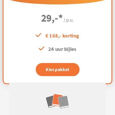
29,-
*
/ p.u.
€ 168,- korting
24 uur bijles
Kies pakket