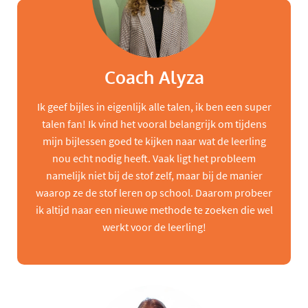
Coach Alyza
Ik geef bijles in eigenlijk alle talen, ik ben een super
talen fan! Ik vind het vooral belangrijk om tijdens
mijn bijlessen goed te kijken naar wat de leerling
nou echt nodig heeft. Vaak ligt het probleem
namelijk niet bij de stof zelf, maar bij de manier
waarop ze de stof leren op school. Daarom probeer
ik altijd naar een nieuwe methode te zoeken die wel
werkt voor de leerling!