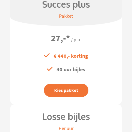
Succes plus
Pakket
27,-
*
/ p.u.
€ 440,- korting
40 uur bijles
Kies pakket
Losse bijles
Per uur