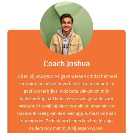
Coach Joshua
Ik ben bij StudyWorks gaan werken omdat het heel
leuk vind om iets nieuws te leren aan iemand. Ik
geef vooral bijles in de beta-vakken en mijn
bijlesleerling had laatst een zeven gehaald voor
wiskunde terwijl hij daarvoor alleen maar vieren
haalde. Ik kreeg van hem een appje, maar ook van
zijn moeder. Zo leuk om te merken hoe blij zijn
ouders ook met mijn bijlessen waren!