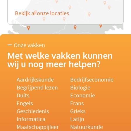
Bekijk al onze locaties
Onze vakken
Met welke vakken kunnen
wij u nog meer helpen?
Aardrijkskunde
Bedrijfseconomie
Begrijpend lezen
Biologie
Duits
Economie
Engels
Frans
Geschiedenis
Grieks
Informatica
Latijn
Maatschappijleer
Natuurkunde