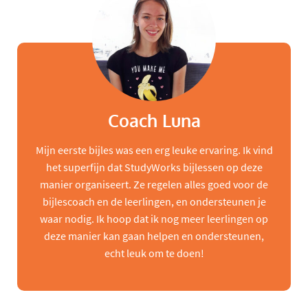
Coach Luna
Mijn eerste bijles was een erg leuke ervaring. Ik vind
het superfijn dat StudyWorks bijlessen op deze
manier organiseert. Ze regelen alles goed voor de
bijlescoach en de leerlingen, en ondersteunen je
waar nodig. Ik hoop dat ik nog meer leerlingen op
deze manier kan gaan helpen en ondersteunen,
echt leuk om te doen!