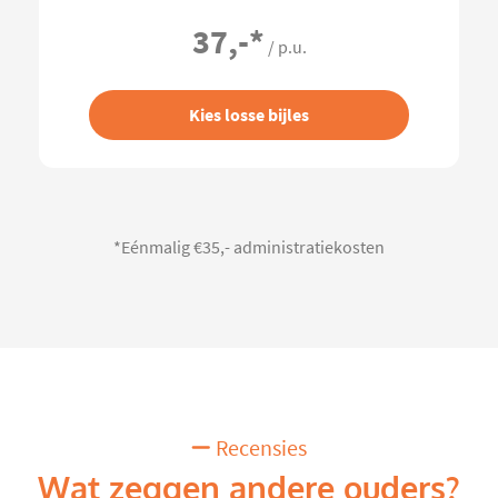
37,-
*
/ p.u.
Kies losse bijles
*Eénmalig €35,- administratiekosten
Recensies
Wat zeggen andere ouders?