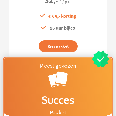
32,-
*
/ p.u.
€ 64,- korting
16 uur bijles
Kies pakket
Succes
Pakket