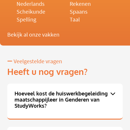
Nederlands
Rekenen
Scheikunde
Spaans
Spelling
Taal
Bekijk al onze vakken
Veelgestelde vragen
Heeft u nog vragen?
Hoeveel kost de huiswerkbegeleiding
maatschappijleer in Genderen van
StudyWorks?