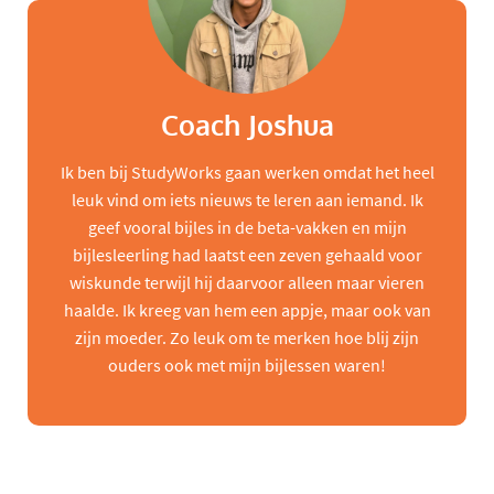
Coach Joshua
Ik ben bij StudyWorks gaan werken omdat het heel
leuk vind om iets nieuws te leren aan iemand. Ik
geef vooral bijles in de beta-vakken en mijn
bijlesleerling had laatst een zeven gehaald voor
wiskunde terwijl hij daarvoor alleen maar vieren
haalde. Ik kreeg van hem een appje, maar ook van
zijn moeder. Zo leuk om te merken hoe blij zijn
ouders ook met mijn bijlessen waren!