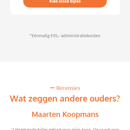
Kies losse bijles
*Eénmalig €35,- administratiekosten
Recensies
Wat zeggen andere ouders?
Maarten Koopmans
“Uitstekende bijles gehad voor mijn zoon. De coach was