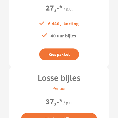
27,-
*
/ p.u.
€ 440,- korting
40 uur bijles
Kies pakket
Losse bijles
Per uur
37,-
*
/ p.u.