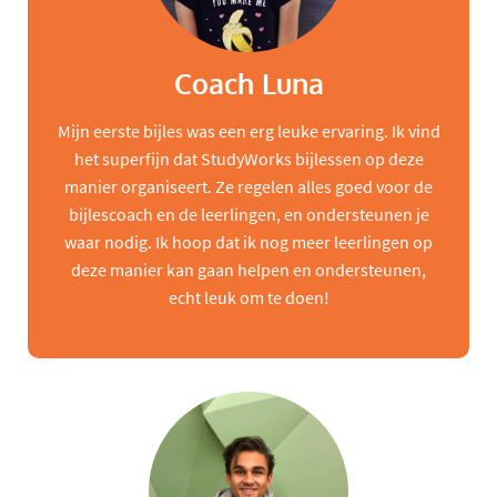
Coach Luna
Mijn eerste bijles was een erg leuke ervaring. Ik vind
het superfijn dat StudyWorks bijlessen op deze
manier organiseert. Ze regelen alles goed voor de
bijlescoach en de leerlingen, en ondersteunen je
waar nodig. Ik hoop dat ik nog meer leerlingen op
deze manier kan gaan helpen en ondersteunen,
echt leuk om te doen!