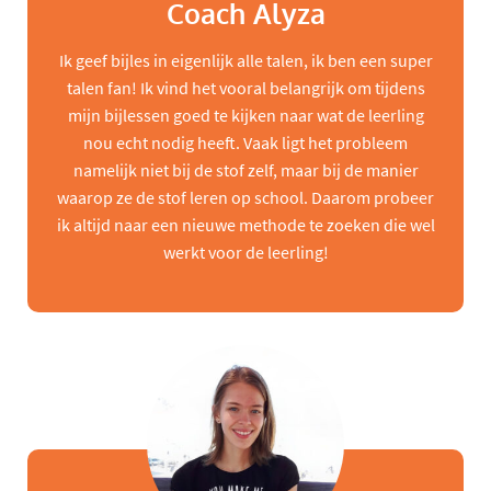
Coach Alyza
Ik geef bijles in eigenlijk alle talen, ik ben een super
talen fan! Ik vind het vooral belangrijk om tijdens
mijn bijlessen goed te kijken naar wat de leerling
nou echt nodig heeft. Vaak ligt het probleem
namelijk niet bij de stof zelf, maar bij de manier
waarop ze de stof leren op school. Daarom probeer
ik altijd naar een nieuwe methode te zoeken die wel
werkt voor de leerling!