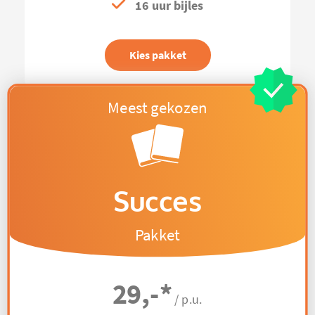
16 uur bijles
Kies pakket
Succes
Pakket
29,-
*
/ p.u.