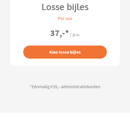
Losse bijles
Per uur
37,-
*
/ p.u.
Kies losse bijles
*Eénmalig €35,- administratiekosten