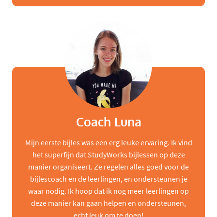
Coach Luna
Mijn eerste bijles was een erg leuke ervaring. Ik vind
het superfijn dat StudyWorks bijlessen op deze
manier organiseert. Ze regelen alles goed voor de
bijlescoach en de leerlingen, en ondersteunen je
waar nodig. Ik hoop dat ik nog meer leerlingen op
deze manier kan gaan helpen en ondersteunen,
echt leuk om te doen!