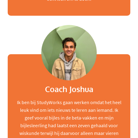
Coach Joshua
Ik ben bij StudyWorks gaan werken omdat het heel
leuk vind om iets nieuws te leren aan iemand. Ik
geef vooral bijles in de beta-vakken en mijn
bijlesleerling had laatst een zeven gehaald voor
wiskunde terwijl hij daarvoor alleen maar vieren