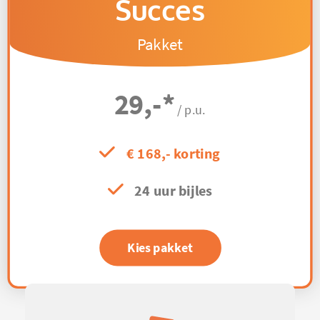
Succes
Pakket
29,-
*
/ p.u.
€ 168,- korting
24 uur bijles
Kies pakket