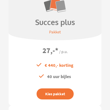
Succes plus
Pakket
27,-
*
/ p.u.
€ 440,- korting
40 uur bijles
Kies pakket