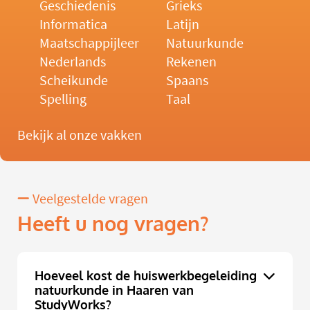
Geschiedenis
Grieks
Informatica
Latijn
Maatschappijleer
Natuurkunde
Nederlands
Rekenen
Scheikunde
Spaans
Spelling
Taal
Bekijk al onze vakken
Veelgestelde vragen
Heeft u nog vragen?
Hoeveel kost de huiswerkbegeleiding
natuurkunde in Haaren van
StudyWorks?