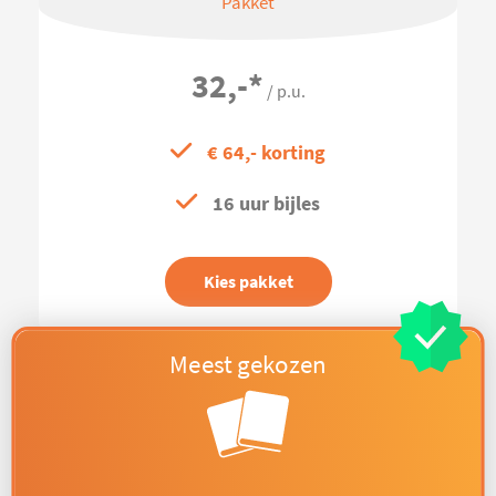
Pakket
32,-
*
/ p.u.
€ 64,- korting
16 uur bijles
Kies pakket