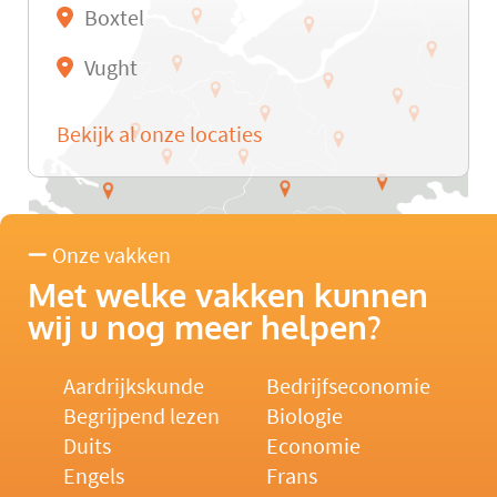
Boxtel
Vught
Bekijk al onze locaties
Onze vakken
Met welke vakken kunnen
wij u nog meer helpen?
Aardrijkskunde
Bedrijfseconomie
Begrijpend lezen
Biologie
Duits
Economie
Engels
Frans