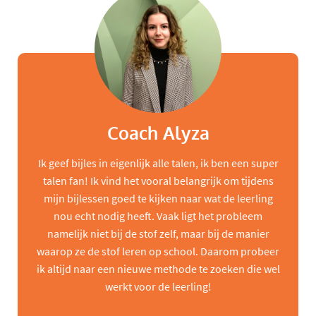
Coach Alyza
Ik geef bijles in eigenlijk alle talen, ik ben een super
talen fan! Ik vind het vooral belangrijk om tijdens
mijn bijlessen goed te kijken naar wat de leerling
nou echt nodig heeft. Vaak ligt het probleem
namelijk niet bij de stof zelf, maar bij de manier
waarop ze de stof leren op school. Daarom probeer
ik altijd naar een nieuwe methode te zoeken die wel
werkt voor de leerling!