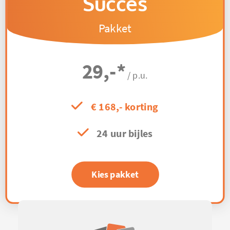
Succes
Pakket
29,-
*
/ p.u.
€ 168,- korting
24 uur bijles
Kies pakket