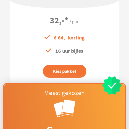
32,-
*
/ p.u.
€ 64,- korting
16 uur bijles
Kies pakket