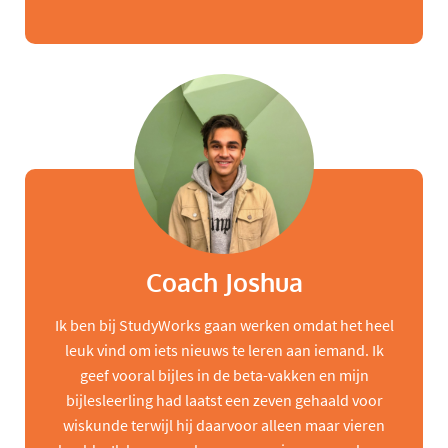
Coach Joshua
Ik ben bij StudyWorks gaan werken omdat het heel
leuk vind om iets nieuws te leren aan iemand. Ik
geef vooral bijles in de beta-vakken en mijn
bijlesleerling had laatst een zeven gehaald voor
wiskunde terwijl hij daarvoor alleen maar vieren