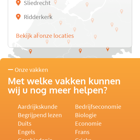
Sliedrecht
Ridderkerk
Bekijk al onze locaties
Onze vakken
Met welke vakken kunnen
wij u nog meer helpen?
Aardrijkskunde
Bedrijfseconomie
Begrijpend lezen
Biologie
Duits
Economie
Engels
Frans