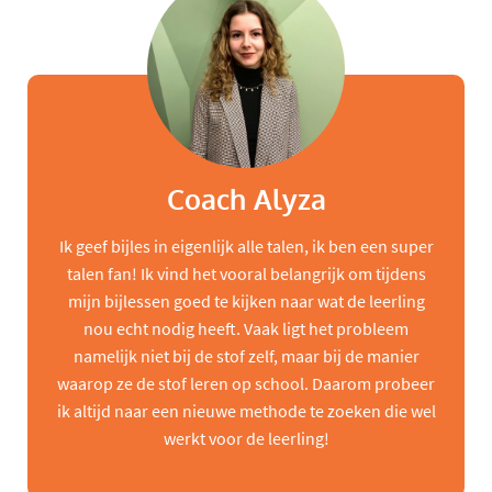
Coach Alyza
Ik geef bijles in eigenlijk alle talen, ik ben een super
talen fan! Ik vind het vooral belangrijk om tijdens
mijn bijlessen goed te kijken naar wat de leerling
nou echt nodig heeft. Vaak ligt het probleem
namelijk niet bij de stof zelf, maar bij de manier
waarop ze de stof leren op school. Daarom probeer
ik altijd naar een nieuwe methode te zoeken die wel
werkt voor de leerling!