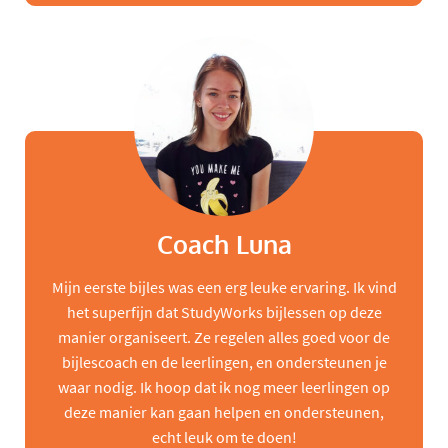
Coach Luna
Mijn eerste bijles was een erg leuke ervaring. Ik vind
het superfijn dat StudyWorks bijlessen op deze
manier organiseert. Ze regelen alles goed voor de
bijlescoach en de leerlingen, en ondersteunen je
waar nodig. Ik hoop dat ik nog meer leerlingen op
deze manier kan gaan helpen en ondersteunen,
echt leuk om te doen!