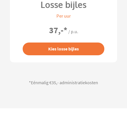
Losse bijles
Per uur
37,-
*
/ p.u.
Kies losse bijles
*Eénmalig €35,- administratiekosten