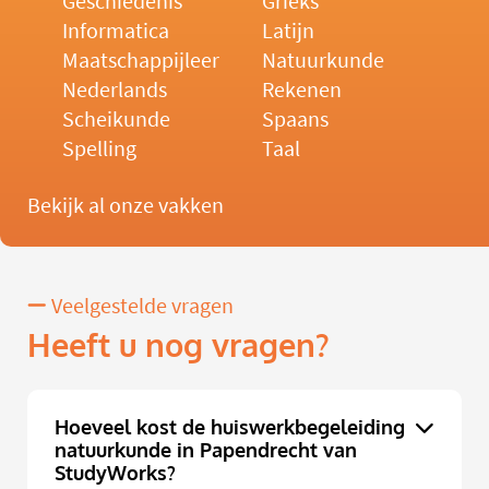
Geschiedenis
Grieks
Informatica
Latijn
Maatschappijleer
Natuurkunde
Nederlands
Rekenen
Scheikunde
Spaans
Spelling
Taal
Bekijk al onze vakken
Veelgestelde vragen
Heeft u nog vragen?
Hoeveel kost de huiswerkbegeleiding
natuurkunde in Papendrecht van
StudyWorks?