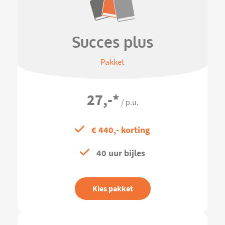
Succes plus
Pakket
27,-
*
/ p.u.
€ 440,- korting
40 uur bijles
Kies pakket