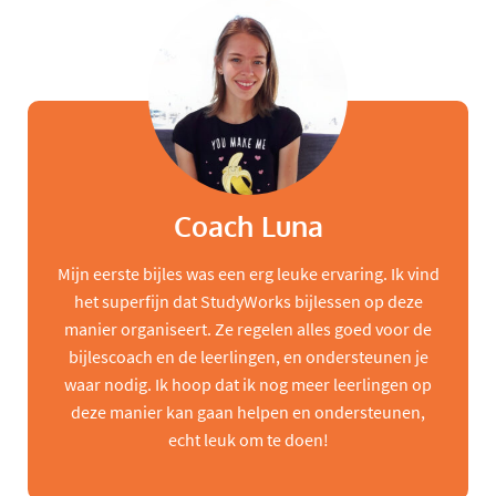
Coach Luna
Mijn eerste bijles was een erg leuke ervaring. Ik vind
het superfijn dat StudyWorks bijlessen op deze
manier organiseert. Ze regelen alles goed voor de
bijlescoach en de leerlingen, en ondersteunen je
waar nodig. Ik hoop dat ik nog meer leerlingen op
deze manier kan gaan helpen en ondersteunen,
echt leuk om te doen!