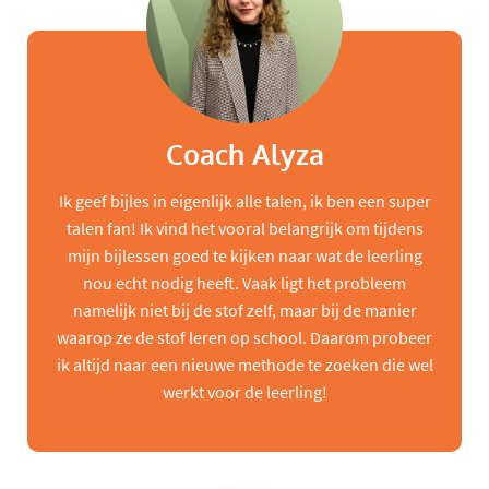
Coach Alyza
Ik geef bijles in eigenlijk alle talen, ik ben een super
talen fan! Ik vind het vooral belangrijk om tijdens
mijn bijlessen goed te kijken naar wat de leerling
nou echt nodig heeft. Vaak ligt het probleem
namelijk niet bij de stof zelf, maar bij de manier
waarop ze de stof leren op school. Daarom probeer
ik altijd naar een nieuwe methode te zoeken die wel
werkt voor de leerling!