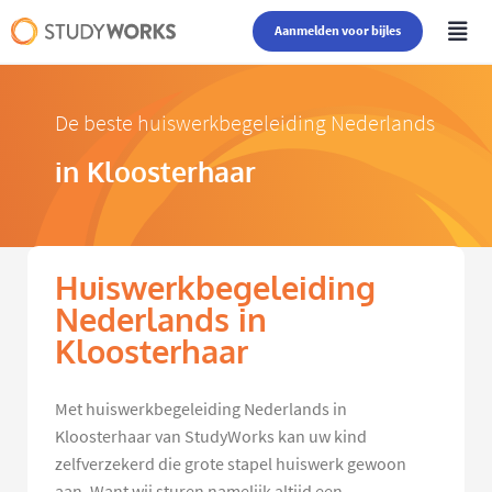
Aanmelden voor bijles
De beste huiswerkbegeleiding Nederlands
in Kloosterhaar
Huiswerkbegeleiding
Nederlands in
Kloosterhaar
Met huiswerkbegeleiding Nederlands in
Kloosterhaar van StudyWorks kan uw kind
zelfverzekerd die grote stapel huiswerk gewoon
aan. Want wij sturen namelijk altijd een