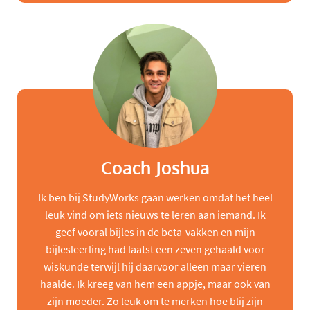
Coach Joshua
Ik ben bij StudyWorks gaan werken omdat het heel
leuk vind om iets nieuws te leren aan iemand. Ik
geef vooral bijles in de beta-vakken en mijn
bijlesleerling had laatst een zeven gehaald voor
wiskunde terwijl hij daarvoor alleen maar vieren
haalde. Ik kreeg van hem een appje, maar ook van
zijn moeder. Zo leuk om te merken hoe blij zijn