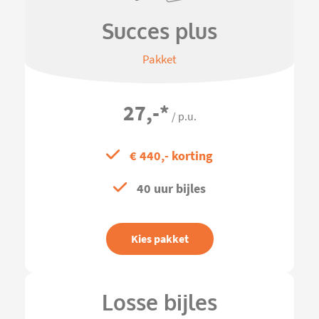
Succes plus
Pakket
27,-
*
/ p.u.
€ 440,- korting
40 uur bijles
Kies pakket
Losse bijles