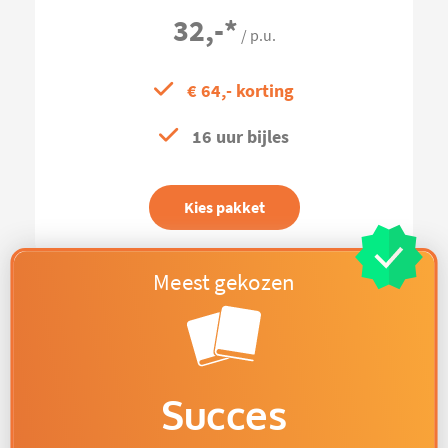
32,-
*
/ p.u.
€ 64,- korting
16 uur bijles
Kies pakket
Succes