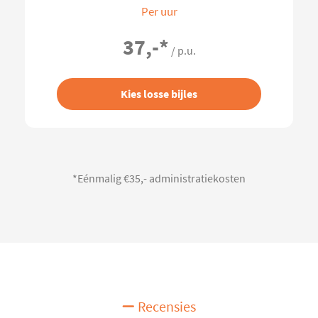
Per uur
37,-
*
/ p.u.
Kies losse bijles
*Eénmalig €35,- administratiekosten
Recensies