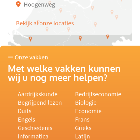
Hoogenweg
Bekijk al onze locaties
Onze vakken
Met welke vakken kunnen
wij u nog meer helpen?
Aardrijkskunde
Bedrijfseconomie
Begrijpend lezen
Biologie
Duits
Economie
Engels
Frans
Geschiedenis
Grieks
Informatica
Latijn