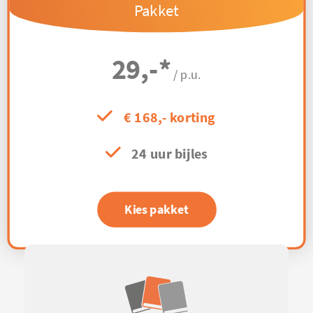
Pakket
29,-
*
/ p.u.
€ 168,- korting
24 uur bijles
Kies pakket