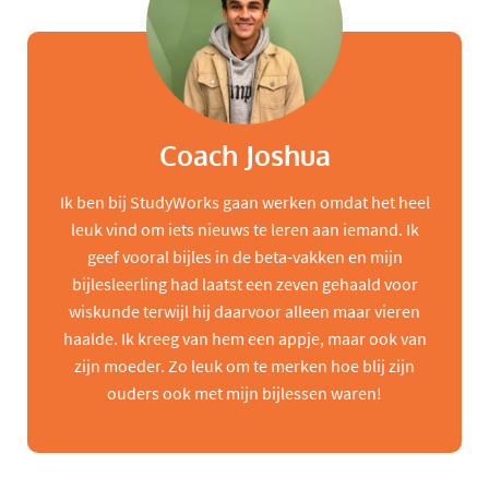
Coach Joshua
Ik ben bij StudyWorks gaan werken omdat het heel
leuk vind om iets nieuws te leren aan iemand. Ik
geef vooral bijles in de beta-vakken en mijn
bijlesleerling had laatst een zeven gehaald voor
wiskunde terwijl hij daarvoor alleen maar vieren
haalde. Ik kreeg van hem een appje, maar ook van
zijn moeder. Zo leuk om te merken hoe blij zijn
ouders ook met mijn bijlessen waren!