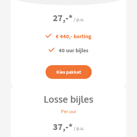
27,-
*
/ p.u.
€ 440,- korting
40 uur bijles
Kies pakket
Losse bijles
Per uur
37,-
*
/ p.u.