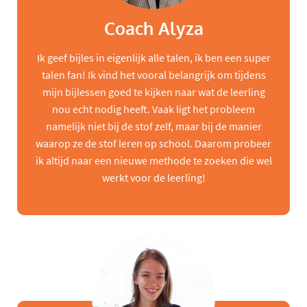
Coach Alyza
Ik geef bijles in eigenlijk alle talen, ik ben een super
talen fan! Ik vind het vooral belangrijk om tijdens
mijn bijlessen goed te kijken naar wat de leerling
nou echt nodig heeft. Vaak ligt het probleem
namelijk niet bij de stof zelf, maar bij de manier
waarop ze de stof leren op school. Daarom probeer
ik altijd naar een nieuwe methode te zoeken die wel
werkt voor de leerling!