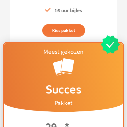
16 uur bijles
Kies pakket
Succes
Pakket
29,-
*