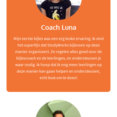
Coach Luna
Mijn eerste bijles was een erg leuke ervaring. Ik vind
het superfijn dat StudyWorks bijlessen op deze
manier organiseert. Ze regelen alles goed voor de
bijlescoach en de leerlingen, en ondersteunen je
waar nodig. Ik hoop dat ik nog meer leerlingen op
deze manier kan gaan helpen en ondersteunen,
echt leuk om te doen!