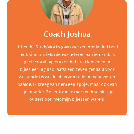
Coach Joshua
Ik ben bij StudyWorks gaan werken omdat het heel
leuk vind om iets nieuws te leren aan iemand. Ik
geef vooral bijles in de beta-vakken en mijn
bijlesleerling had laatst een zeven gehaald voor
wiskunde terwijl hij daarvoor alleen maar vieren
haalde. Ik kreeg van hem een appje, maar ook van
zijn moeder. Zo leuk om te merken hoe blij zijn
ouders ook met mijn bijlessen waren!