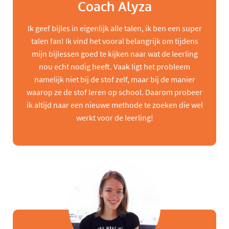
Coach Alyza
Ik geef bijles in eigenlijk alle talen, ik ben een super
talen fan! Ik vind het vooral belangrijk om tijdens
mijn bijlessen goed te kijken naar wat de leerling
nou echt nodig heeft. Vaak ligt het probleem
namelijk niet bij de stof zelf, maar bij de manier
waarop ze de stof leren op school. Daarom probeer
ik altijd naar een nieuwe methode te zoeken die wel
werkt voor de leerling!