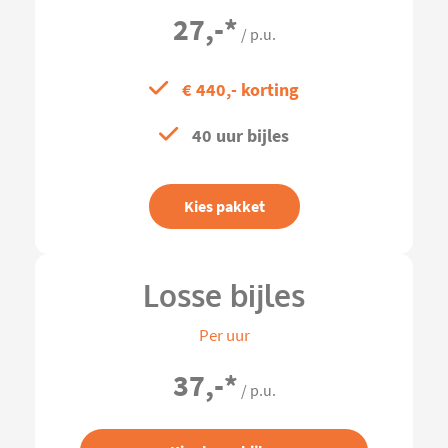
27,-
*
/ p.u.
€ 440,- korting
40 uur bijles
Kies pakket
Losse bijles
Per uur
37,-
*
/ p.u.