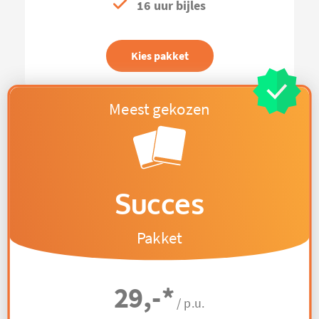
16 uur bijles
Kies pakket
Succes
Pakket
29,-
*
/ p.u.