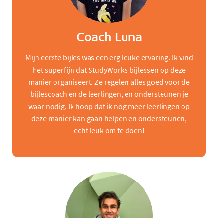
Coach Luna
Mijn eerste bijles was een erg leuke ervaring. Ik vind
het superfijn dat StudyWorks bijlessen op deze
manier organiseert. Ze regelen alles goed voor de
bijlescoach en de leerlingen, en ondersteunen je
waar nodig. Ik hoop dat ik nog meer leerlingen op
deze manier kan gaan helpen en ondersteunen,
echt leuk om te doen!