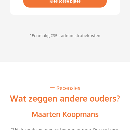
Kies losse bijles
*Eénmalig €35,- administratiekosten
Recensies
Wat zeggen andere ouders?
Maarten Koopmans
“Uitstekende bijles gehad voor mijn zoon. De coach was