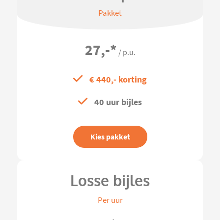
Pakket
27,-
*
/ p.u.
€ 440,- korting
40 uur bijles
Kies pakket
Losse bijles
Per uur