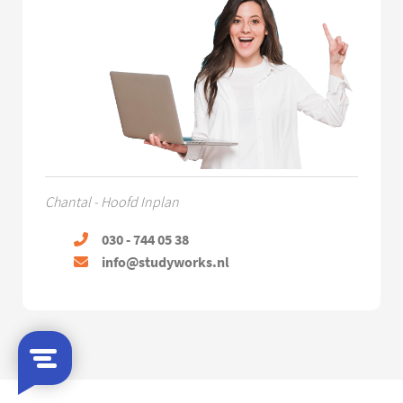
Chantal - Hoofd Inplan
030 - 744 05 38
info@studyworks.nl