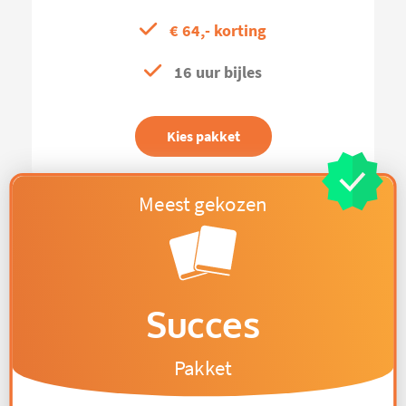
€ 64,- korting
16 uur bijles
Kies pakket
Succes
Pakket