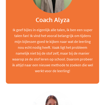
Coach Alyza
Ik geef bijles in eigenlijk alle talen, ik ben een super
talen fan! Ik vind het vooral belangrijk om tijdens
mijn bijlessen goed te kijken naar wat de leerling
nou echt nodig heeft. Vaak ligt het probleem
namelijk niet bij de stof zelf, maar bij de manier
waarop ze de stof leren op school. Daarom probeer
ik altijd naar een nieuwe methode te zoeken die wel
werkt voor de leerling!