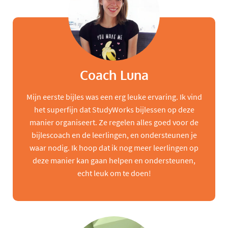
Coach Luna
Mijn eerste bijles was een erg leuke ervaring. Ik vind
het superfijn dat StudyWorks bijlessen op deze
manier organiseert. Ze regelen alles goed voor de
bijlescoach en de leerlingen, en ondersteunen je
waar nodig. Ik hoop dat ik nog meer leerlingen op
deze manier kan gaan helpen en ondersteunen,
echt leuk om te doen!