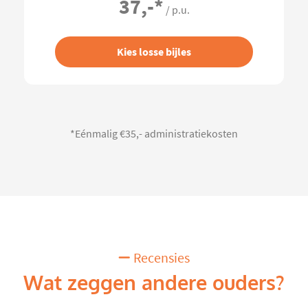
37,-
*
/ p.u.
Kies losse bijles
*Eénmalig €35,- administratiekosten
Recensies
Wat zeggen andere ouders?