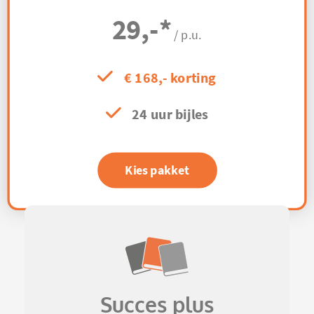
29,-
*
/ p.u.
€ 168,- korting
24 uur bijles
Kies pakket
Succes plus