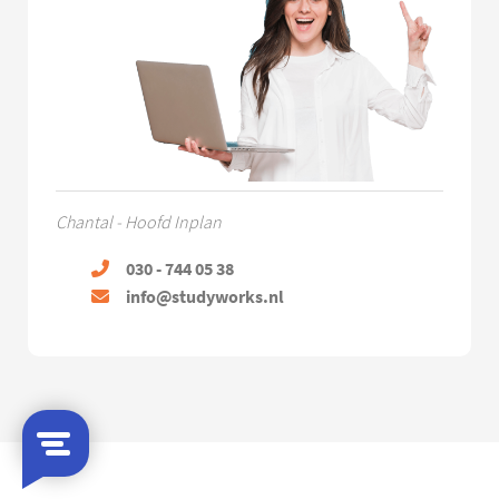
Chantal - Hoofd Inplan
030 - 744 05 38
info@studyworks.nl