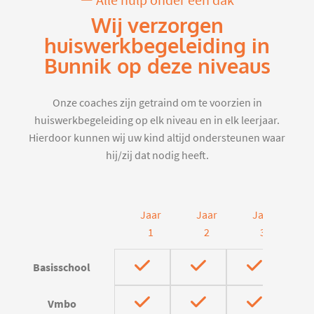
Alle hulp onder één dak
Wij verzorgen
huiswerkbegeleiding in
Bunnik op deze niveaus
Onze coaches zijn getraind om te voorzien in
huiswerkbegeleiding op elk niveau en in elk leerjaar.
Hierdoor kunnen wij uw kind altijd ondersteunen waar
hij/zij dat nodig heeft.
Jaar
Jaar
Jaar
J
1
2
3
Basisschool
Vmbo