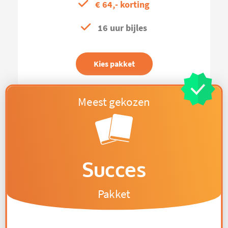
€ 64,- korting
16 uur bijles
Kies pakket
Succes
Pakket