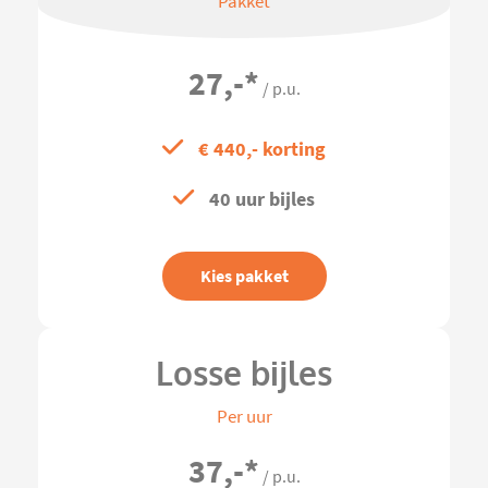
Pakket
27,-
*
/ p.u.
€ 440,- korting
40 uur bijles
Kies pakket
Losse bijles
Per uur
37,-
*
/ p.u.