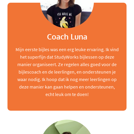
Coach Luna
Mijn eerste bijles was een erg leuke ervaring. Ik vind
het superfijn dat StudyWorks bijlessen op deze
manier organiseert. Ze regelen alles goed voor de
bijlescoach en de leerlingen, en ondersteunen je
waar nodig. Ik hoop dat ik nog meer leerlingen op
deze manier kan gaan helpen en ondersteunen,
echt leuk om te doen!