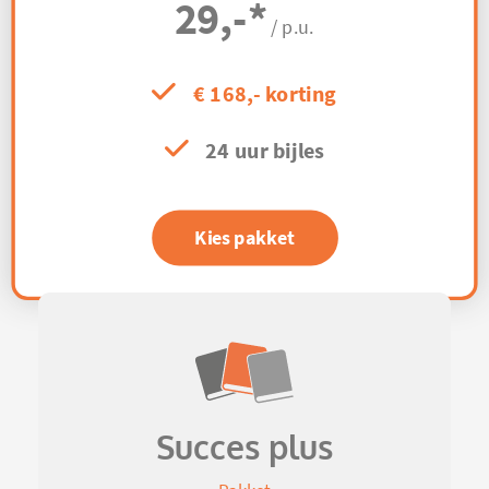
29,-
*
/ p.u.
€ 168,- korting
24 uur bijles
Kies pakket
Succes plus