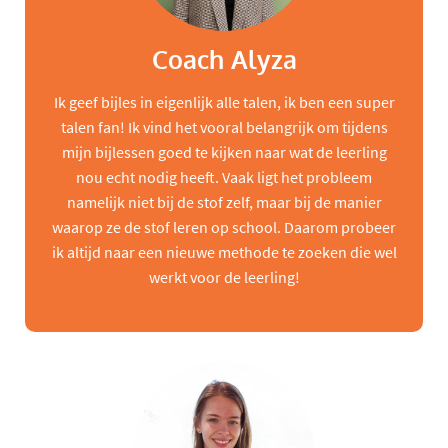
Coach Alyza
Ik geef bijles in eigenlijk alle talen, ik ben een super
talen fan! Ik vind het vooral belangrijk om tijdens
mijn bijlessen goed te kijken naar wat de leerling
nou echt nodig heeft. Vaak ligt het probleem
namelijk niet bij de stof zelf, maar bij de manier
waarop ze de stof leren op school. Daarom probeer
ik altijd naar een nieuwe methode te zoeken die wel
werkt voor de leerling!