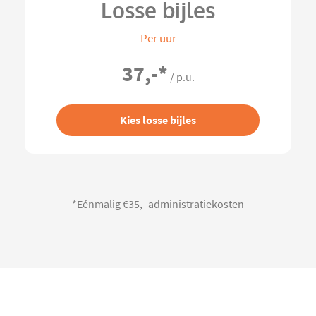
Losse bijles
Per uur
37,-
*
/ p.u.
Kies losse bijles
*Eénmalig €35,- administratiekosten