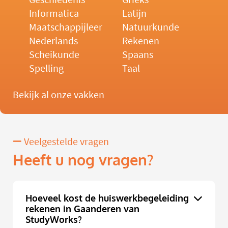
Informatica
Latijn
Maatschappijleer
Natuurkunde
Nederlands
Rekenen
Scheikunde
Spaans
Spelling
Taal
Bekijk al onze vakken
Veelgestelde vragen
Heeft u nog vragen?
Hoeveel kost de huiswerkbegeleiding
rekenen in Gaanderen van
StudyWorks?