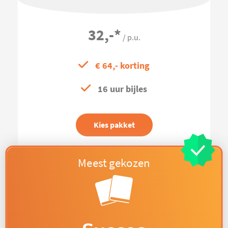
32,-
*
/ p.u.
€ 64,- korting
16 uur bijles
Kies pakket