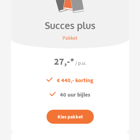
Succes plus
Pakket
27,-
*
/ p.u.
€ 440,- korting
40 uur bijles
Kies pakket