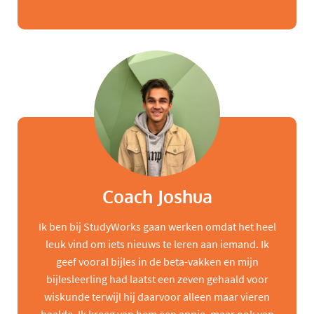
Coach Joshua
Ik ben bij StudyWorks gaan werken omdat het heel
leuk vind om iets nieuws te leren aan iemand. Ik
geef vooral bijles in de beta-vakken en mijn
bijlesleerling had laatst een zeven gehaald voor
wiskunde terwijl hij daarvoor alleen maar vieren