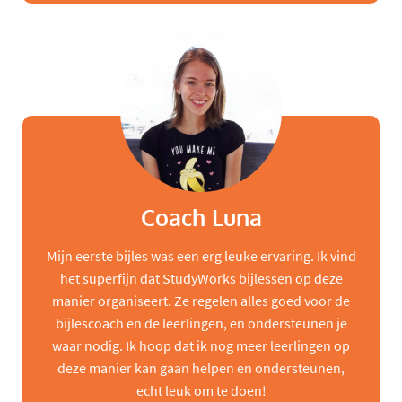
Coach Luna
Mijn eerste bijles was een erg leuke ervaring. Ik vind
het superfijn dat StudyWorks bijlessen op deze
manier organiseert. Ze regelen alles goed voor de
bijlescoach en de leerlingen, en ondersteunen je
waar nodig. Ik hoop dat ik nog meer leerlingen op
deze manier kan gaan helpen en ondersteunen,
echt leuk om te doen!