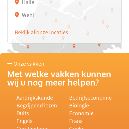
Halle
Wehl
Bekijk al onze locaties
Onze vakken
Met welke vakken kunnen
wij u nog meer helpen?
Aardrijkskunde
Bedrijfseconomie
Begrijpend lezen
Biologie
Duits
Economie
Engels
Frans
Geschiedenis
Grieks