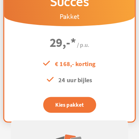
Succes
Pakket
29,-
*
/ p.u.
€ 168,- korting
24 uur bijles
Kies pakket