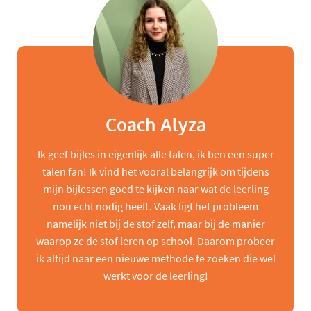
Coach Alyza
Ik geef bijles in eigenlijk alle talen, ik ben een super
talen fan! Ik vind het vooral belangrijk om tijdens
mijn bijlessen goed te kijken naar wat de leerling
nou echt nodig heeft. Vaak ligt het probleem
namelijk niet bij de stof zelf, maar bij de manier
waarop ze de stof leren op school. Daarom probeer
ik altijd naar een nieuwe methode te zoeken die wel
werkt voor de leerling!