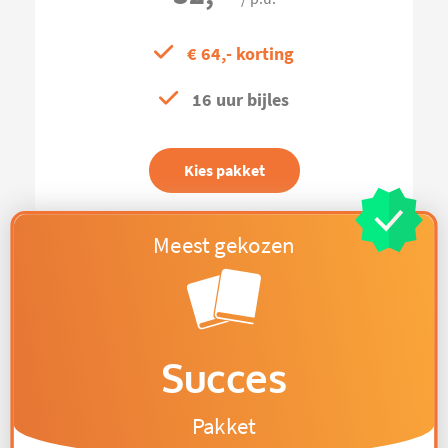
€ 64,- korting
16 uur bijles
Kies pakket
Succes
Pakket