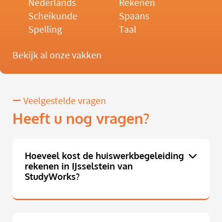
Nederlands
Rekenen
Scheikunde
Spaans
Spelling
Taal
Bekijk al onze vakken
Veelgestelde vragen
Heeft u nog vragen?
Hoeveel kost de huiswerkbegeleiding
rekenen in IJsselstein van
StudyWorks?