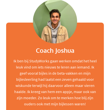
Coach Joshua
Ik ben bij StudyWorks gaan werken omdat het heel
leuk vind om iets nieuws te leren aan iemand. Ik
geef vooral bijles in de beta-vakken en mijn
bijlesleerling had laatst een zeven gehaald voor
wiskunde terwijl hij daarvoor alleen maar vieren
haalde. Ik kreeg van hem een appje, maar ook van
zijn moeder. Zo leuk om te merken hoe blij zijn
ouders ook met mijn bijlessen waren!