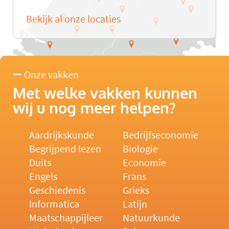
Bekijk al onze locaties
Onze vakken
Met welke vakken kunnen
wij u nog meer helpen?
Aardrijkskunde
Bedrijfseconomie
Begrijpend lezen
Biologie
Duits
Economie
Engels
Frans
Geschiedenis
Grieks
Informatica
Latijn
Maatschappijleer
Natuurkunde