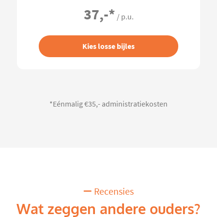
37,-
*
/ p.u.
Kies losse bijles
*Eénmalig €35,- administratiekosten
Recensies
Wat zeggen andere ouders?