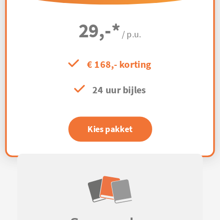
29,-
*
/ p.u.
€ 168,- korting
24 uur bijles
Kies pakket