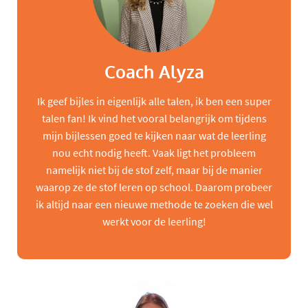
Coach Alyza
Ik geef bijles in eigenlijk alle talen, ik ben een super
talen fan! Ik vind het vooral belangrijk om tijdens
mijn bijlessen goed te kijken naar wat de leerling
nou echt nodig heeft. Vaak ligt het probleem
namelijk niet bij de stof zelf, maar bij de manier
waarop ze de stof leren op school. Daarom probeer
ik altijd naar een nieuwe methode te zoeken die wel
werkt voor de leerling!