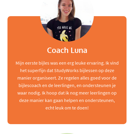
Coach Luna
Mijn eerste bijles was een erg leuke ervaring. Ik vind
het superfijn dat StudyWorks bijlessen op deze
manier organiseert. Ze regelen alles goed voor de
bijlescoach en de leerlingen, en ondersteunen je
waar nodig. Ik hoop dat ik nog meer leerlingen op
deze manier kan gaan helpen en ondersteunen,
echt leuk om te doen!