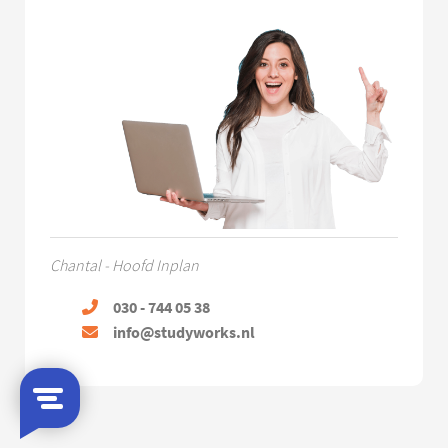
Chantal - Hoofd Inplan
030 - 744 05 38
info@studyworks.nl