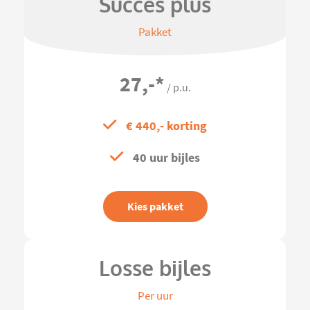
Succes plus
Pakket
27,-
*
/ p.u.
€ 440,- korting
40 uur bijles
Kies pakket
Losse bijles
Per uur