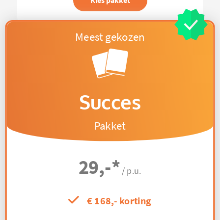
Kies pakket
Succes
Pakket
29,-
*
/ p.u.
€ 168,- korting