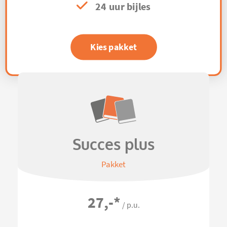
24 uur bijles
Kies pakket
Succes plus
Pakket
27,-
*
/ p.u.