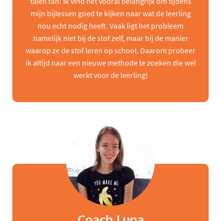
talen fan! Ik vind het vooral belangrijk om tijdens
mijn bijlessen goed te kijken naar wat de leerling
nou echt nodig heeft. Vaak ligt het probleem
namelijk niet bij de stof zelf, maar bij de manier
waarop ze de stof leren op school. Daarom probeer
ik altijd naar een nieuwe methode te zoeken die wel
werkt voor de leerling!
Coach Luna