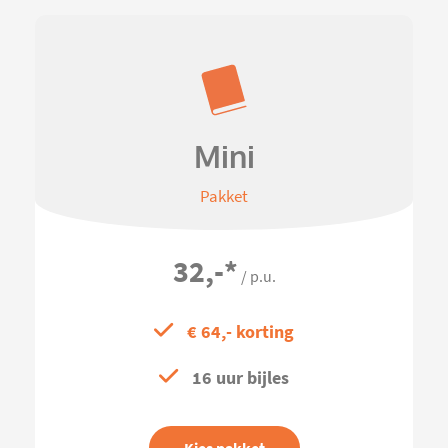
Mini
Pakket
32,-
*
/ p.u.
€ 64,- korting
16 uur bijles