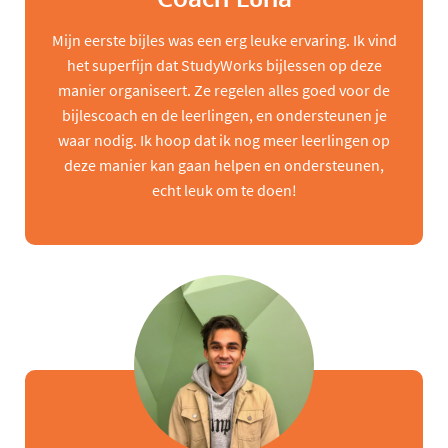
Mijn eerste bijles was een erg leuke ervaring. Ik vind
het superfijn dat StudyWorks bijlessen op deze
manier organiseert. Ze regelen alles goed voor de
bijlescoach en de leerlingen, en ondersteunen je
waar nodig. Ik hoop dat ik nog meer leerlingen op
deze manier kan gaan helpen en ondersteunen,
echt leuk om te doen!