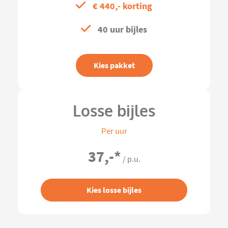
€ 440,- korting
40 uur bijles
Kies pakket
Losse bijles
Per uur
37,-
*
/ p.u.
Kies losse bijles