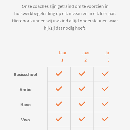
Onze coaches zijn getraind om te voorzien in
huiswerkbegeleiding op elk niveau en in elk leerjaar.
Hierdoor kunnen wij uw kind altijd ondersteunen waar
hij/zij dat nodig heeft.
Jaar
Jaar
Jaar
J
1
2
3
Basisschool
Vmbo
Havo
Vwo