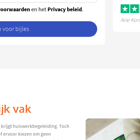
voorwaarden
Privacy beleid
en het
.
Arie Kor
voor bijles
jk vak
 krijgt huiswerkbegeleiding. Toch
 of ervoor kiezen om geen