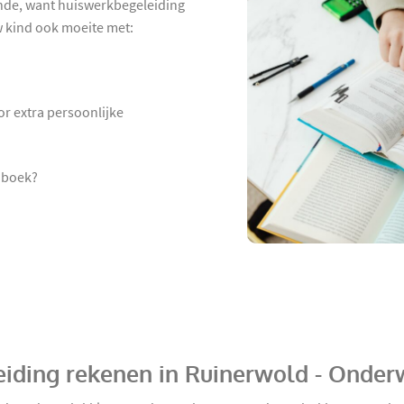
nde, want huiswerkbegeleiding
uw kind ook moeite met:
or extra persoonlijke
t boek?
eiding rekenen in Ruinerwold - Onder