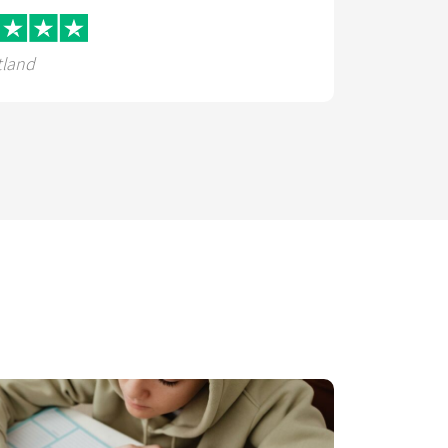
tland