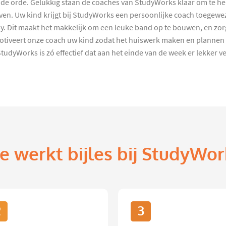
n de orde. Gelukkig staan de coaches van StudyWorks klaar om te he
en. Uw kind krijgt bij StudyWorks een persoonlijke coach toegeweze
 Dit maakt het makkelijk om een leuke band op te bouwen, en zorgt
tiveert onze coach uw kind zodat het huiswerk maken en plannen e
yWorks is zó effectief dat aan het einde van de week er lekker veel v
e werkt bijles bij StudyWor
2
3