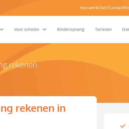
Hoe werkt het?
Contact
We
Voor scholen
Kinderopvang
Tarieven
Ove
ing rekenen
ng rekenen in