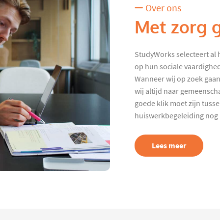
Over ons
Met zorg 
StudyWorks selecteert al 
op hun sociale vaardighed
Wanneer wij op zoek gaan
wij altijd naar gemeenscha
goede klik moet zijn tuss
huiswerkbegeleiding nog p
Lees meer