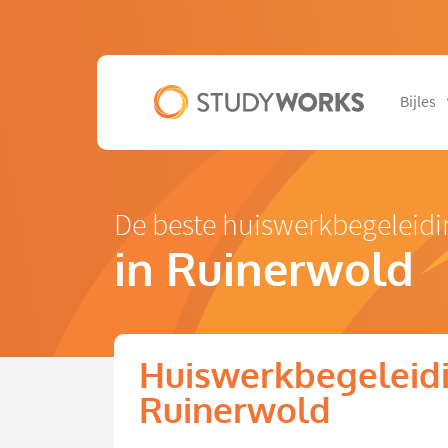
Bijles
De beste huiswerkbegeleid
in Ruinerwold
Huiswerkbegeleidi
Ruinerwold