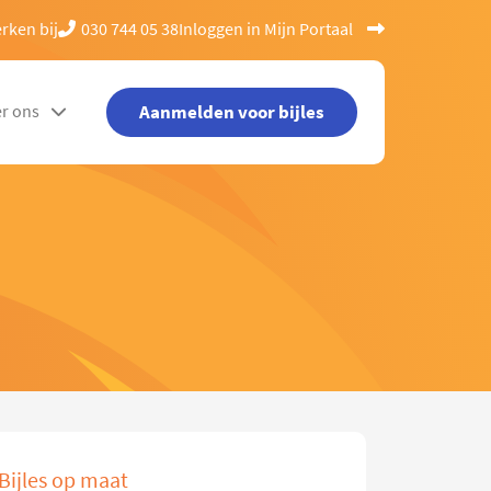
rken bij
030 744 05 38
Inloggen in Mijn Portaal
Aanmelden voor bijles
r ons
Bijles op maat