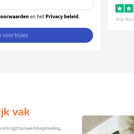
voorwaarden
Privacy beleid
en het
.
Arie Kor
voor bijles
jk vak
and krijgt huiswerkbegeleiding.