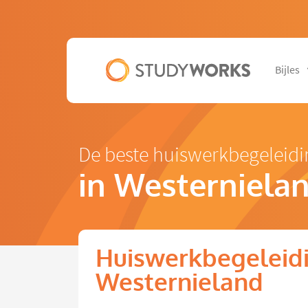
Bijles
De beste huiswerkbegeleid
in Westerniela
Huiswerkbegeleidi
Westernieland