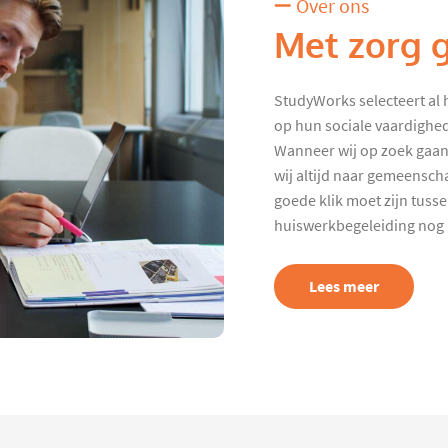
Over ons
Met zorg 
StudyWorks selecteert al 
op hun sociale vaardighed
Wanneer wij op zoek gaan
wij altijd naar gemeenscha
goede klik moet zijn tuss
huiswerkbegeleiding nog p
Lees meer