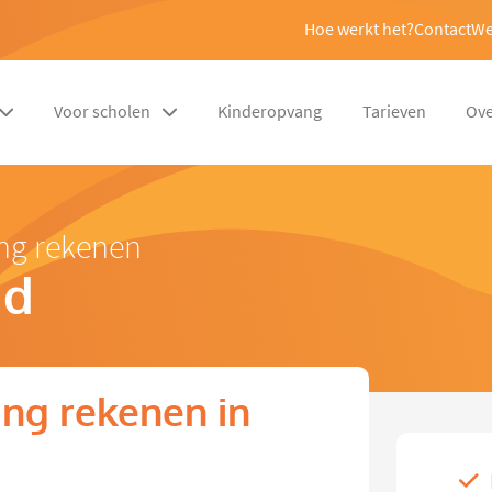
Hoe werkt het?
Contact
We
Voor scholen
Kinderopvang
Tarieven
Ove
ing rekenen
nd
ng rekenen in