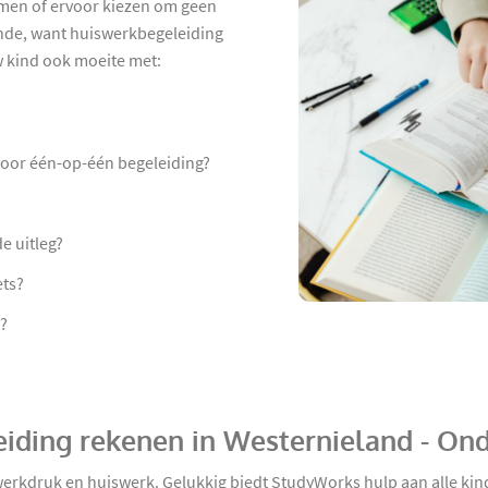
hamen of ervoor kiezen om geen
nde, want huiswerkbegeleiding
uw kind ook moeite met:
 voor één-op-één begeleiding?
de uitleg?
ets?
?
eiding rekenen in Westernieland - On
l werkdruk en huiswerk. Gelukkig biedt StudyWorks hulp aan alle ki