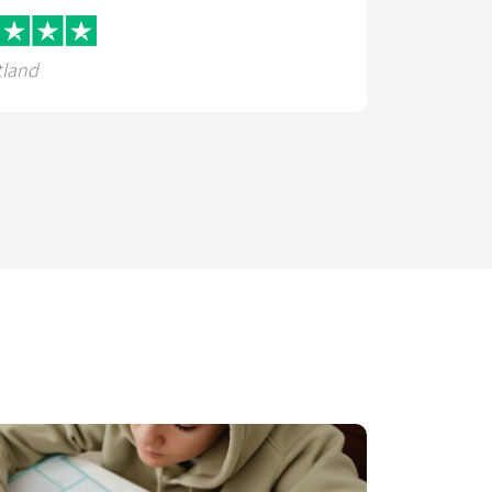
tland