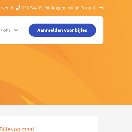
rken bij
030 744 05 38
Inloggen in Mijn Portaal
Aanmelden voor bijles
r ons
Bijles op maat