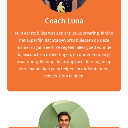
Coach Luna
Mijn eerste bijles was een erg leuke ervaring. Ik vind
het superfijn dat StudyWorks bijlessen op deze
manier organiseert. Ze regelen alles goed voor de
bijlescoach en de leerlingen, en ondersteunen je
waar nodig. Ik hoop dat ik nog meer leerlingen op
deze manier kan gaan helpen en ondersteunen,
echt leuk om te doen!