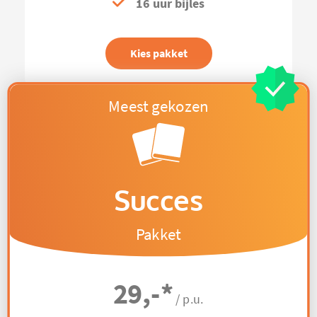
16 uur bijles
Kies pakket
Succes
Pakket
29,-
*
/ p.u.