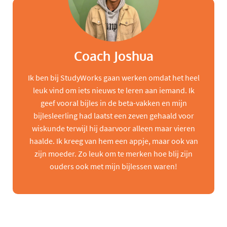
Coach Joshua
Ik ben bij StudyWorks gaan werken omdat het heel
leuk vind om iets nieuws te leren aan iemand. Ik
geef vooral bijles in de beta-vakken en mijn
bijlesleerling had laatst een zeven gehaald voor
wiskunde terwijl hij daarvoor alleen maar vieren
haalde. Ik kreeg van hem een appje, maar ook van
zijn moeder. Zo leuk om te merken hoe blij zijn
ouders ook met mijn bijlessen waren!