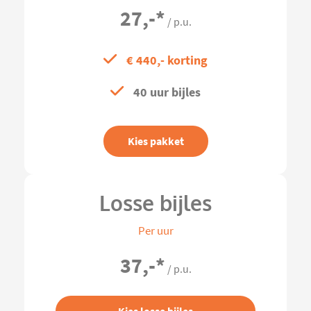
27,-
*
/ p.u.
€ 440,- korting
40 uur bijles
Kies pakket
Losse bijles
Per uur
37,-
*
/ p.u.