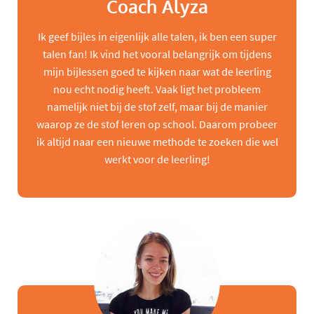
Coach Alyza
Ik geef bijles in eigenlijk alle talen, ik ben een super
talen fan! Ik vind het vooral belangrijk om tijdens
mijn bijlessen goed te kijken naar wat de leerling
nou echt nodig heeft. Vaak ligt het probleem
namelijk niet bij de stof zelf, maar bij de manier
waarop ze de stof leren op school. Daarom probeer
ik altijd naar een nieuwe methode te zoeken die wel
werkt voor de leerling!