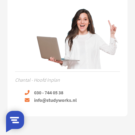
Chantal - Hoofd Inplan
030 - 744 05 38
info@studyworks.nl