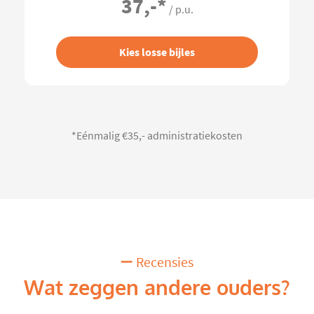
37,-
*
/ p.u.
Kies losse bijles
*Eénmalig €35,- administratiekosten
Recensies
Wat zeggen andere ouders?