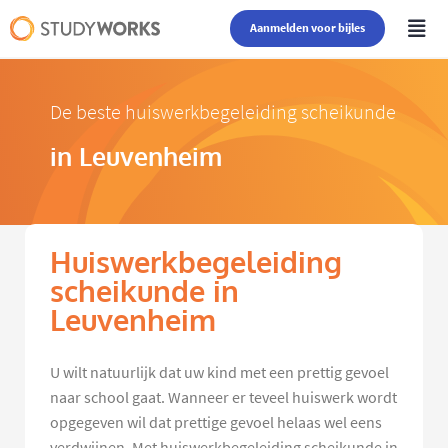
Aanmelden voor bijles
De beste huiswerkbegeleiding scheikunde
in Leuvenheim
Huiswerkbegeleiding
scheikunde in
Leuvenheim
U wilt natuurlijk dat uw kind met een prettig gevoel
naar school gaat. Wanneer er teveel huiswerk wordt
opgegeven wil dat prettige gevoel helaas wel eens
verdwijnen. Met huiswerkbegeleiding scheikunde in