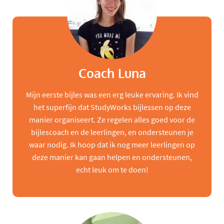
Coach Luna
Mijn eerste bijles was een erg leuke ervaring. Ik vind
het superfijn dat StudyWorks bijlessen op deze
manier organiseert. Ze regelen alles goed voor de
bijlescoach en de leerlingen, en ondersteunen je
waar nodig. Ik hoop dat ik nog meer leerlingen op
deze manier kan gaan helpen en ondersteunen,
echt leuk om te doen!