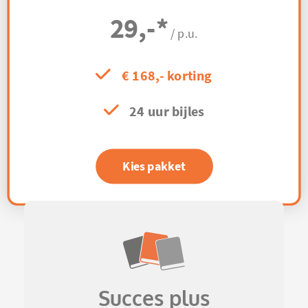
29,-
*
/ p.u.
€ 168,- korting
24 uur bijles
Kies pakket
Succes plus