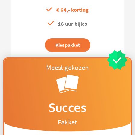
€ 64,- korting
16 uur bijles
Kies pakket
Succes
Pakket