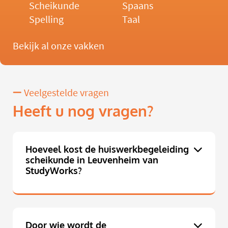
Scheikunde
Spaans
Spelling
Taal
Bekijk al onze vakken
Veelgestelde vragen
Heeft u nog vragen?
Hoeveel kost de huiswerkbegeleiding
scheikunde in Leuvenheim van
StudyWorks?
Door wie wordt de