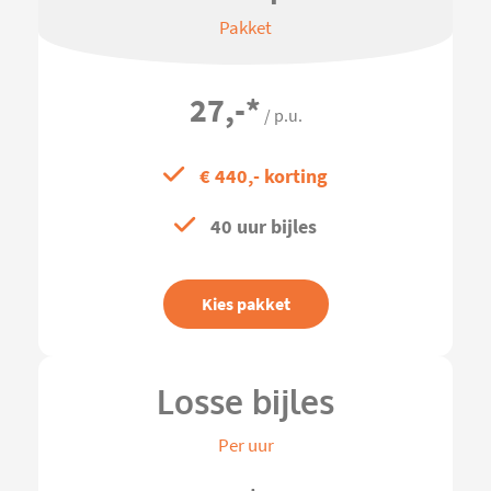
Pakket
27,-
*
/ p.u.
€ 440,- korting
40 uur bijles
Kies pakket
Losse bijles
Per uur