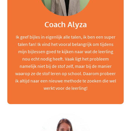
Coach Alyza
Ik geef bijles in eigenlijk alle talen, ik ben een super
talen fan! Ik vind het vooral belangrijk om tijdens
mijn bijlessen goed te kijken naar wat de leerling
nou echt nodig heeft. Vaak ligt het probleem
namelijk niet bij de stof zelf, maar bij de manier
waarop ze de stof leren op school. Daarom probeer
ik altijd naar een nieuwe methode te zoeken die wel
werkt voor de leerling!