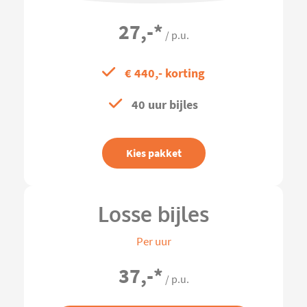
27,-
*
/ p.u.
€ 440,- korting
40 uur bijles
Kies pakket
Losse bijles
Per uur
37,-
*
/ p.u.