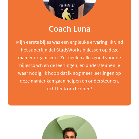
Coach Luna
Mijn eerste bijles was een erg leuke ervaring. Ik vind
het superfijn dat StudyWorks bijlessen op deze
manier organiseert. Ze regelen alles goed voor de
bijlescoach en de leerlingen, en ondersteunen je
waar nodig. Ik hoop dat ik nog meer leerlingen op
deze manier kan gaan helpen en ondersteunen,
echt leuk om te doen!