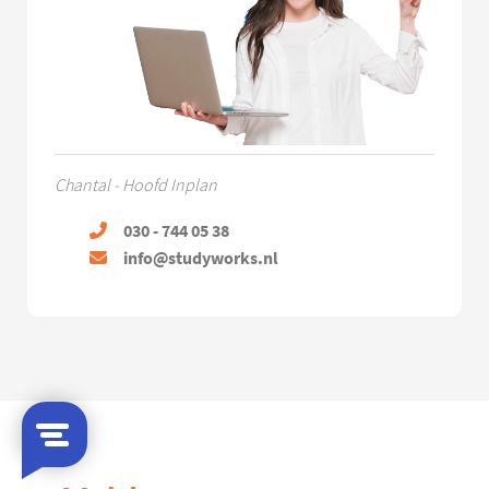
Chantal - Hoofd Inplan
030 - 744 05 38
info@studyworks.nl