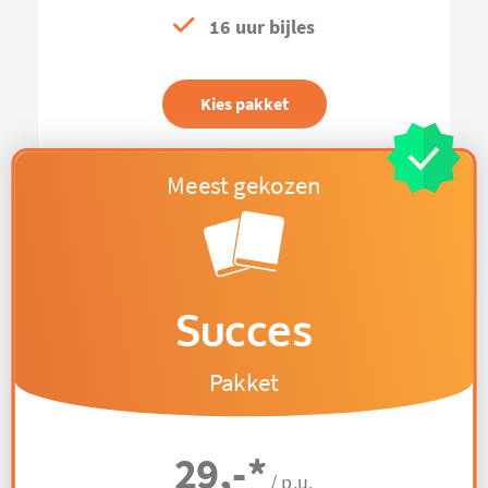
16 uur bijles
Kies pakket
Succes
Pakket
29,-
*
/ p.u.