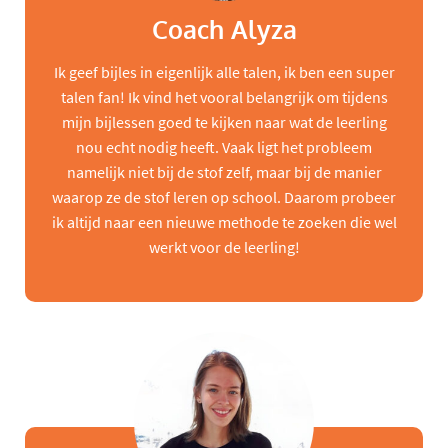
Coach Alyza
Ik geef bijles in eigenlijk alle talen, ik ben een super
talen fan! Ik vind het vooral belangrijk om tijdens
mijn bijlessen goed te kijken naar wat de leerling
nou echt nodig heeft. Vaak ligt het probleem
namelijk niet bij de stof zelf, maar bij de manier
waarop ze de stof leren op school. Daarom probeer
ik altijd naar een nieuwe methode te zoeken die wel
werkt voor de leerling!